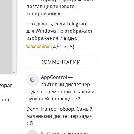
поставщик теневого
копирования»
Что делать, если Telegram
для Windows не отображает
изображения и видео
(4,91 из 5)
КОММЕНТАРИИ
AppControl —
лайтовый диспетчер
оторая
задач с временной шкалой и
функцией оповещений
 нет.
Denn
: На тест-обзор. Самый
маленький диспетчер задач
с Б
Как скрыть из меню