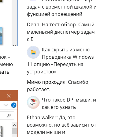
задач с временной шкалой и
функцией оповещений
Denn
: На тест-обзор. Самый
маленький диспетчер задач
с Б
Как скрыть из меню
Проводника Windows
юк –
11 опцию «Передать на
-меню
устройство»
вать
мимо проходил
: Спасибо,
работает.
Что такое DPI мыши, и
как его узнать
ethan walker
: Да, это
возможно, но всё зависит от
модели мыши и