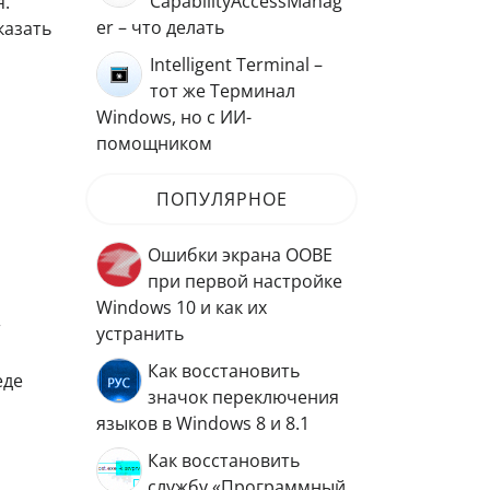
CapabilityAccessManag
я.
er – что делать
казать
Intelligent Terminal –
тот же Терминал
Windows, но с ИИ-
помощником
ПОПУЛЯРНОЕ
Ошибки экрана OOBE
при первой настройке
Windows 10 и как их
т
устранить
Как восстановить
еде
значок переключения
языков в Windows 8 и 8.1
Как восстановить
службу «Программный