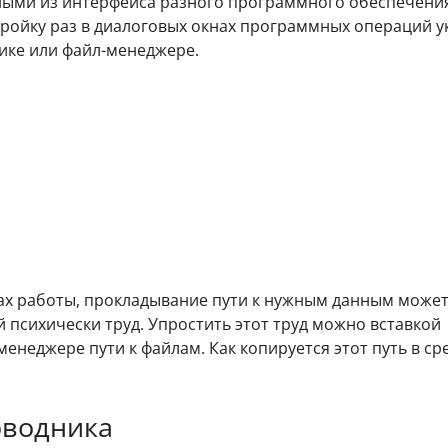
ными из интерфейса разного программного обеспечени
тройку раз в диалоговых окнах программных операций у
нике или файл-менеджере.
ах работы, прокладывание пути к нужным данным може
 психически труд. Упростить этот труд можно вставкой
енеджере пути к файлам. Как копируется этот путь в ср
оводника