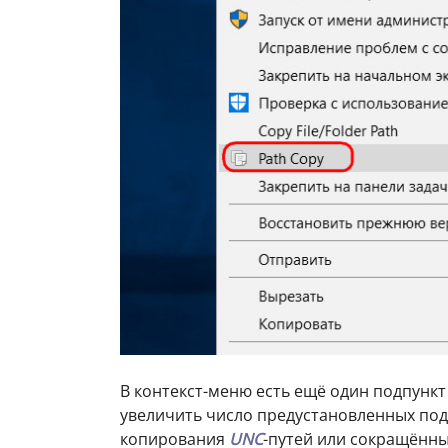
В контекст-меню есть ещё один подпунк
увеличить число предустановленных по
копирования
UNC
-путей или сокращённы