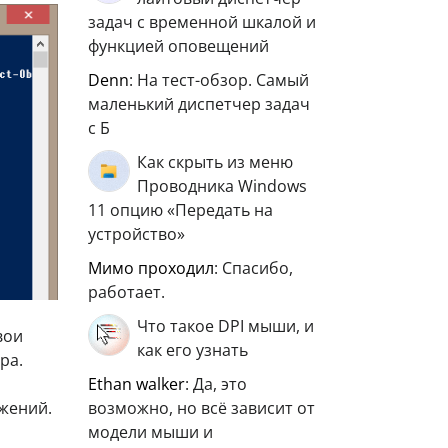
задач с временной шкалой и
функцией оповещений
Denn
: На тест-обзор. Самый
маленький диспетчер задач
с Б
Как скрыть из меню
Проводника Windows
11 опцию «Передать на
устройство»
мимо проходил
: Спасибо,
работает.
Что такое DPI мыши, и
вои
как его узнать
ра.
ethan walker
: Да, это
возможно, но всё зависит от
ожений.
модели мыши и