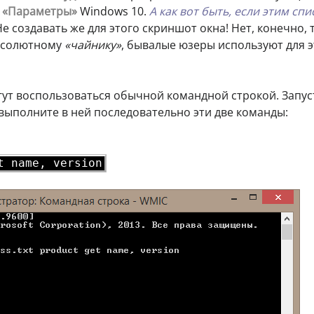
я
«Параметры»
Windows 10.
А как вот быть, если этим сп
е создавать же для этого скриншот окна! Нет, конечно, 
абсолютному
«чайнику»
, бывалые юзеры используют для э
огут воспользоваться обычной командной строкой. Запус
выполните в ней последовательно эти две команды:
t name, version