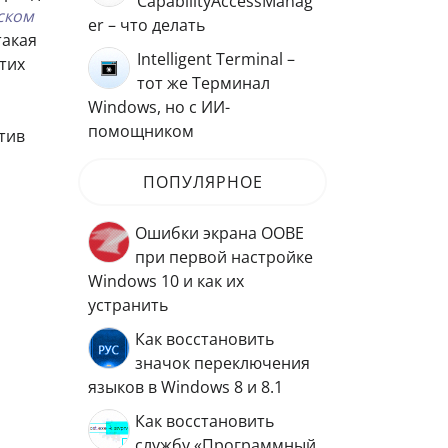
CapabilityAccessManag
иском
er – что делать
такая
Intelligent Terminal –
тих
тот же Терминал
Windows, но с ИИ-
помощником
тив
ПОПУЛЯРНОЕ
Ошибки экрана OOBE
при первой настройке
Windows 10 и как их
устранить
Как восстановить
значок переключения
языков в Windows 8 и 8.1
Как восстановить
службу «Программный