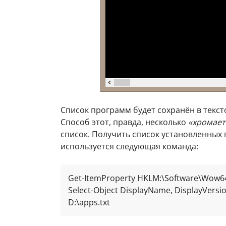
Список программ будет сохранён в текс
Способ этот, правда, несколько
«хромает
список. Получить список установленны
используется следующая команда:
Get-ItemProperty HKLM:\Software\Wow64
Selеct-Object DisplayName, DisplayVersion
D:\apps.txt