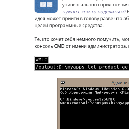
универсального приложени
нужно с кем-то поделиться?
Н
идея может прийти в голову разве что 
целей программные средства.
Те, кто хочет себя немного помучить, м
консоль
CMD
от имени администратора, 
WMIC
/output:D:\myapps.txt product ge