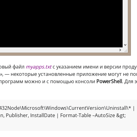
товый файл
myapps.txt
с указанием имени и версии проду
»
, — некоторые установленные приложение могут не по
х программ можно и с помощью консоли
PowerShell
. Для 
32Node\Microsoft\Windows\CurrentVersion\Uninstall\* | 
, Publisher, InstallDate | Format-Table –AutoSize &gt; 