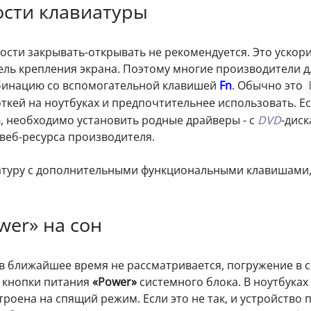
ости клавиатуры
ости закрывать-открывать не рекомендуется. Это ускор
ель крепления экрана. Поэтому многие производители д
бинацию со вспомогательной клавишей
Fn
. Обычно это
хоткей на ноутбуках и предпочтительнее использовать. Е
n
, необходимо установить родные драйверы - с
DVD
-диск
веб-ресурса производителя.
туру с дополнительными функциональными клавишами,
wer» на сон
в ближайшее время не рассматривается, погружение в 
 кнопки питания
«Power»
системного блока. В ноутбуках
роена на спящий режим. Если это не так, и устройство 