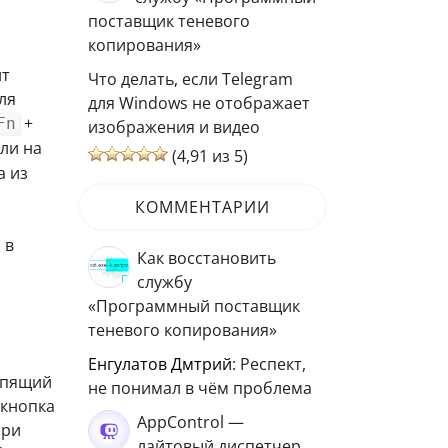
поставщик теневого
копирования»
ит
Что делать, если Telegram
ля
для Windows не отображает
+
Fn
изображения и видео
сли на
(4,91 из 5)
а из
КОММЕНТАРИИ
 в
Как восстановить
службу
«Программный поставщик
теневого копирования»
Енгулатов Дмтрий
: Респект,
спящий
не понимал в чём проблема
 кнопка
AppControl —
при
лайтовый диспетчер