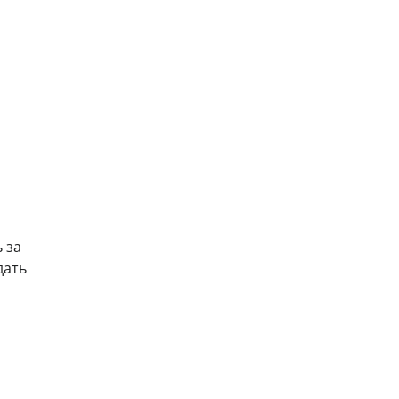
 за
дать