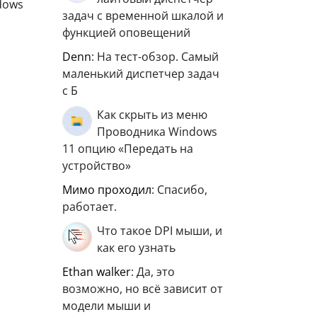
dows
задач с временной шкалой и
функцией оповещений
Denn
: На тест-обзор. Самый
маленький диспетчер задач
с Б
Как скрыть из меню
Проводника Windows
11 опцию «Передать на
устройство»
мимо проходил
: Спасибо,
работает.
Что такое DPI мыши, и
как его узнать
ethan walker
: Да, это
возможно, но всё зависит от
модели мыши и