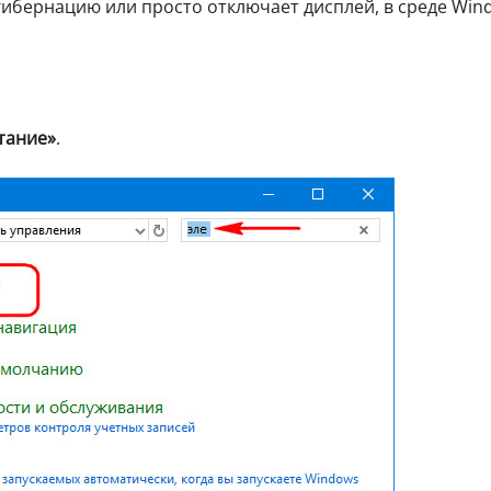
гибернацию или просто отключает дисплей, в среде Win
тание»
.