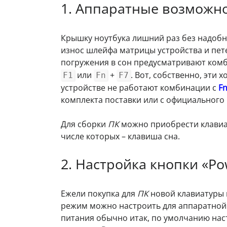
1. Аппаратные возможн
Крышку ноутбука лишний раз без надобн
износ шлейфа матрицы устройства и пет
погружения в сон предусматривают ком
или
+
. Вот, собственно, эти 
F1
Fn
F7
устройстве не работают комбинации с
F
комплекта поставки или с официального 
Для сборки
ПК
можно приобрести клавиа
числе которых – клавиша сна.
2. Настройка кнопки «Po
Ежели покупка для
ПК
новой клавиатуры 
режим можно настроить для аппаратной
питания обычно итак, по умолчанию наст