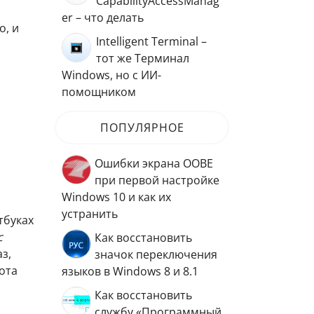
CapabilityAccessManag
er – что делать
о, и
Intelligent Terminal –
тот же Терминал
Windows, но с ИИ-
помощником
ПОПУЛЯРНОЕ
Ошибки экрана OOBE
при первой настройке
Windows 10 и как их
устранить
тбуках
с
Как восстановить
з,
значок переключения
ота
языков в Windows 8 и 8.1
Как восстановить
службу «Программный