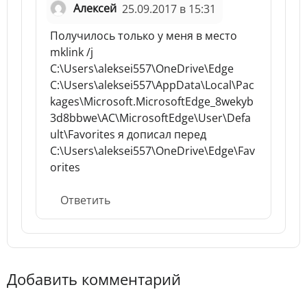
Алексей
25.09.2017 в 15:31
Получилось только у меня в место
mklink /j
C:\Users\aleksei557\OneDrive\Edge
C:\Users\aleksei557\AppData\Local\Pac
kages\Microsoft.MicrosoftEdge_8wekyb
3d8bbwe\AC\MicrosoftEdge\User\Defa
ult\Favorites я дописал перед
C:\Users\aleksei557\OneDrive\Edge\Fav
orites
Ответить
Добавить комментарий