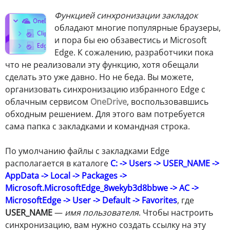
Ф
ункцией синхронизации закладок
обладают многие популярные браузеры,
и пора бы ею обзавестись и Microsoft
Edge. К сожалению, разработчики пока
что не реализовали эту функцию, хотя обещали
сделать это уже давно. Но не беда. Вы можете,
организовать синхронизацию избранного Edge с
облачным сервисом
OneDrive
, воспользовавшись
обходным решением. Для этого вам потребуется
сама папка с закладками и командная строка.
По умолчанию файлы с закладками Edge
располагается в каталоге
C: -> Users -> USER_NAME ->
AppData -> Local -> Packages ->
Microsoft.MicrosoftEdge_8wekyb3d8bbwe -> AC ->
MicrosoftEdge -> User -> Default -> Favorites
, где
USER_NAME
—
имя пользователя
. Чтобы настроить
синхронизацию, вам нужно создать ссылку на эту