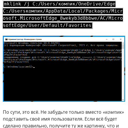
mklink /j C:/Users/компик/OneDrive/Edge
C:/Usersкомпик/AppData/Local/Packages/Micr
osoft.MicrosoftEdge_8wekyb3d8bbwe/
AC/Micro
softEdge/User/Default/Favorites
По сути, это всё. Не забудьте только вместо
«компик»
подставить своё имя пользователя. Если всё будет
сделано правильно, получите ту же картинку, что и