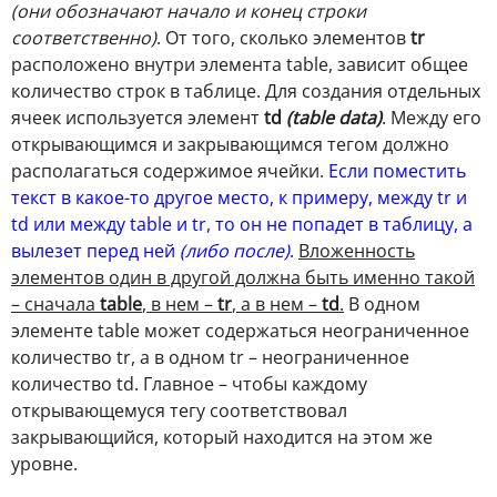
(они обозначают начало и конец строки
соответственно)
. От того, сколько элементов
tr
расположено внутри элемента table, зависит общее
количество строк в таблице. Для создания отдельных
ячеек используется элемент
td
(table data)
. Между его
открывающимся и закрывающимся тегом должно
располагаться содержимое ячейки.
Если поместить
текст в какое-то другое место, к примеру, между tr и
td или между table и tr, то он не попадет в таблицу, а
вылезет перед ней
(либо после)
.
Вложенность
элементов один в другой должна быть именно такой
– сначала
table
, в нем –
tr
, а в нем –
td
.
В одном
элементе table может содержаться неограниченное
количество tr, а в одном tr – неограниченное
количество td. Главное – чтобы каждому
открывающемуся тегу соответствовал
закрывающийся, который находится на этом же
уровне.