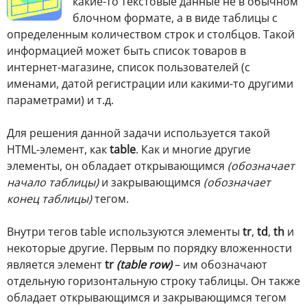
какие-то текстовые данные не в обычном
блочном формате, а в виде таблицы с
определенным количеством строк и столбцов. Такой
информацией может быть список товаров в
интернет-магазине, список пользователей (с
именами, датой регистрации или какими-то другими
параметрами) и т.д.
Для решения данной задачи используется такой
HTML-элемент, как
table
. Как и многие другие
элементы, он обладает открывающимся
(обозначает
начало таблицы)
и закрывающимся
(обозначает
конец таблицы)
тегом.
Внутри тегов table используются элементы
tr
,
td
,
th
и
некоторые другие. Первым по порядку вложенности
является элемент
tr
(table row)
– им обозначают
отдельную горизонтальную строку таблицы. Он также
обладает открывающимся и закрывающимся тегом