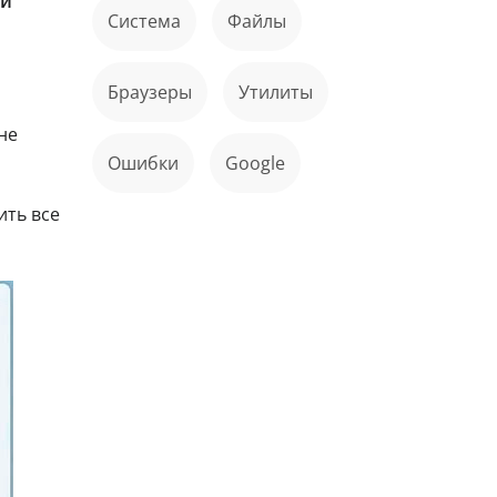
и
Система
файлы
Браузеры
Утилиты
не
ошибки
Google
ить все