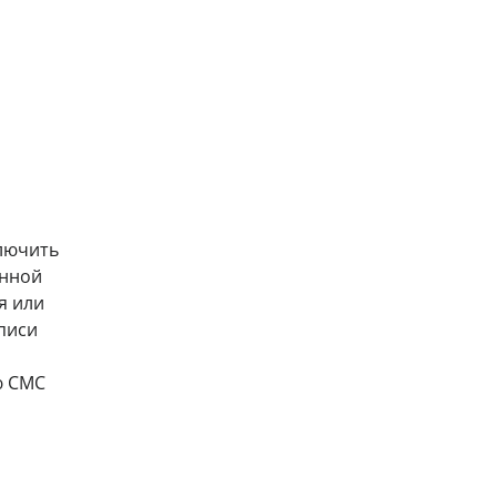
ключить
енной
я или
писи
ю СМС