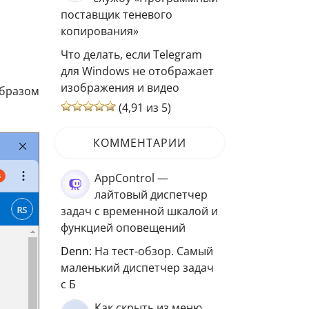
поставщик теневого
копирования»
,
Что делать, если Telegram
для Windows не отображает
изображения и видео
образом
(4,91 из 5)
КОММЕНТАРИИ
AppControl —
лайтовый диспетчер
задач с временной шкалой и
функцией оповещений
Denn
: На тест-обзор. Самый
маленький диспетчер задач
с Б
Как скрыть из меню