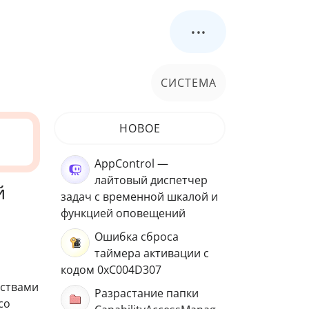
...
СИСТЕМА
НОВОЕ
AppControl —
лайтовый диспетчер
й
задач с временной шкалой и
функцией оповещений
Ошибка сброса
таймера активации с
кодом 0xC004D307
дствами
Разрастание папки
со