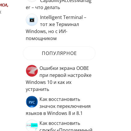
CapabilityAccessManag
иси,
er – что делать
к
Intelligent Terminal –
тот же Терминал
Windows, но с ИИ-
помощником
ПОПУЛЯРНОЕ
Ошибки экрана OOBE
при первой настройке
Windows 10 и как их
устранить
Как восстановить
значок переключения
языков в Windows 8 и 8.1
Как восстановить
службу «Программный