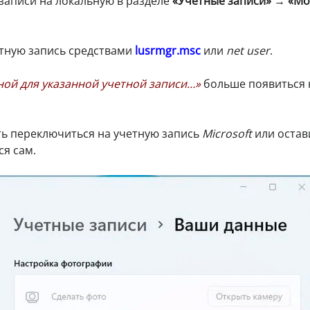
записи на локальную в разделе
«Учетные записи»
→
«Мо
етную запись средствами
lusrmgr.msc
или
net user
.
ной для указанной учетной записи…»
больше появиться 
ь переключиться на учетную запись
Microsoft
или остав
ся сам.