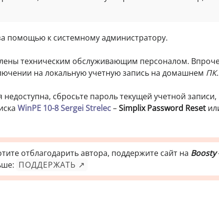
 за помощью к системному администратору.
овлены техническим обслуживающим персоналом. Впроч
ключении на локальную учетную запись на домашнем
ПК
.
 недоступна, сбросьте пароль текущей учетной записи,
диска
WinPE 10-8 Sergei Strelec
–
Simplix Password Reset
ил
отите отблагодарить автора, поддержите сайт на
Boosty
ьше:
ПОДДЕРЖАТЬ ↗