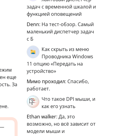
задач с временной шкалой и
функцией оповещений
Denn
: На тест-обзор. Самый
маленький диспетчер задач
с Б
Как скрыть из меню
Проводника Windows
11 опцию «Передать на
режим
устройство»
лен еще
мимо проходил
: Спасибо,
сть. За
работает.
Что такое DPI мыши, и
ене.
как его узнать
ethan walker
: Да, это
возможно, но всё зависит от
—
модели мыши и