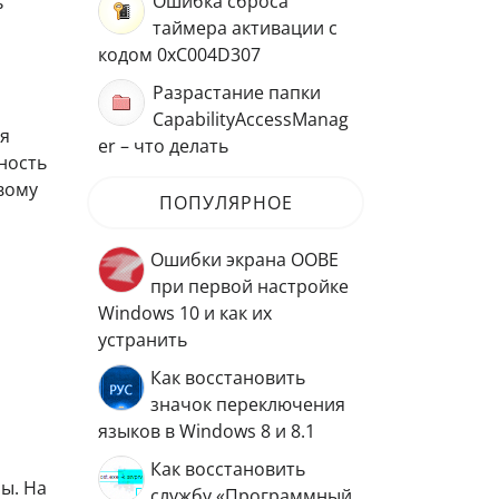
Ошибка сброса
ь
таймера активации с
кодом 0xC004D307
Разрастание папки
CapabilityAccessManag
ия
er – что делать
ность
вому
ПОПУЛЯРНОЕ
Ошибки экрана OOBE
при первой настройке
Windows 10 и как их
устранить
Как восстановить
значок переключения
языков в Windows 8 и 8.1
Как восстановить
ы. На
службу «Программный