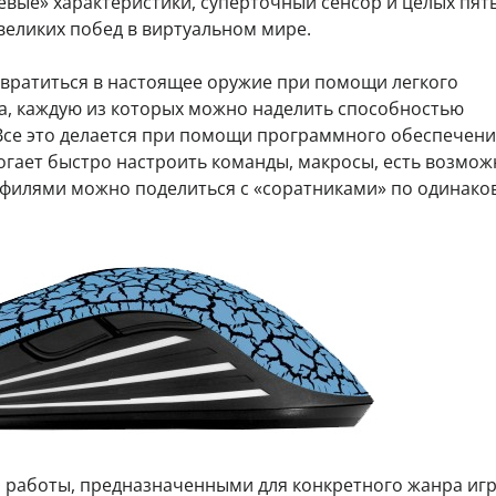
евые» характеристики, суперточный сенсор и целых пят
великих побед в виртуальном мире.
вратиться в настоящее оружие при помощи легкого
, каждую из которых можно наделить способностью
Все это делается при помощи программного обеспечен
огает быстро настроить команды, макросы, есть возмож
офилями можно поделиться с «соратниками» по одинако
работы, предназначенными для конкретного жанра игр