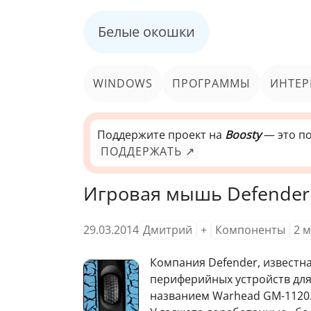
Белые окошки
WINDOWS
ПРОГРАММЫ
ИНТЕР
Поддержите проект на
Boosty
— это по
ПОДДЕРЖАТЬ ↗
Игровая мышь Defender
29.03.2014
Дмитрий
+
Компоненты
2
м
К
омпания Defender, известн
периферийных устройств дл
названием Warhead GM-1120.