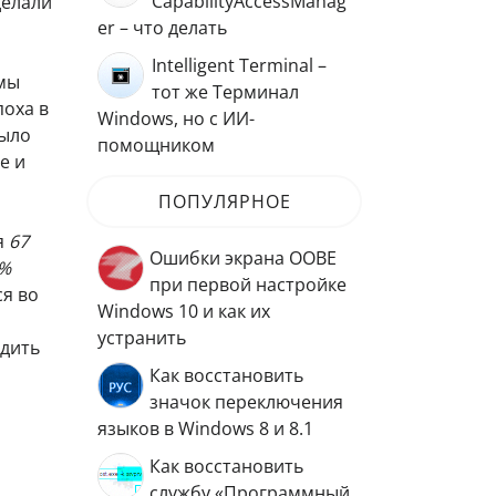
CapabilityAccessManag
делали
er – что делать
Intelligent Terminal –
емы
тот же Терминал
поха в
Windows, но с ИИ-
было
помощником
e и
ПОПУЛЯРНОЕ
я
67
Ошибки экрана OOBE
%
при первой настройке
ся во
Windows 10 и как их
устранить
одить
Как восстановить
значок переключения
языков в Windows 8 и 8.1
Как восстановить
службу «Программный