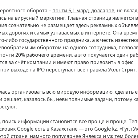
евероятного оборота –
почти 6,1 млрд. долларов
, не вкла
ясь на вирусный маркетинг. Главная страница является в
ия сознательно не размещает здесь рекламных объявл
ых дорогих и самых узнаваемых в интернете. Она время
о-либо государственного праздника, а в честь известно
невообразимым оборотом на одного сотрудника, позвол
почти 20% рабочего времени, а это получается один ра
тся за счёт компании и имеют право привозить в офис
ри выходе на IPO переступает все правила Уолл-Стрит,
лась организовать всю мировую информацию, сделать е
и решает, казалось бы, невыполнимые задачи, потому к
ресуют.
а, поиск информации становится все проще и проще. Теп
ковик Google есть в Казахстане — это Google kz. «Гугл У
той стране, намного популярнее Яндекса и уж тем боле