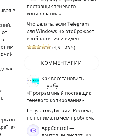
поставщик теневого
дывая в
копирования»
Что делать, если Telegram
ений.
для Windows не отображает
 от
изображения и видео
го
яет им
(4,91 из 5)
бочий
КОММЕНТАРИИ
 делает
Как восстановить
службу
ё
«Программный поставщик
ак
теневого копирования»
Енгулатов Дмтрий
: Респект,
не понимал в чём проблема
ерь он
країна»
AppControl —
е
лайтовый диспетчер