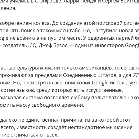
ремя учились в Стэнфорде. Ларри Пейдж и Сергей Брин с
ления.
зобретением колеса. До создания этой поисковой сист
олнять поиск в таком масштабе. Но, наступила новая э
gle не возникла на пустом месте. У одаренных парней 
создатель ICQ, Джеф Безос — один из инвесторов Googl
астью культуры и жизни только американцев, то сегодн
 проживают за пределами Соединенных Штатов, а для
77
ным. Но, несмотря на всё, поисковик Google использует
 сотни языков, среди которых есть искусственные,
оисковая система позволяет любому пользователю нах
омить массу свободного времени.
алеко не единственная причина, из-за которой этот
 всего, известность создаёт нестандартное мышление
ние отличаться от всех.