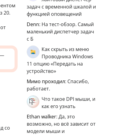
рентом
задач с временной шкалой и
з 20.
функцией оповещений
Denn
: На тест-обзор. Самый
 от
маленький диспетчер задач
с Б
Как скрыть из меню
—
Проводника Windows
11 опцию «Передать на
устройство»
мимо проходил
: Спасибо,
работает.
Что такое DPI мыши, и
как его узнать
ethan walker
: Да, это
возможно, но всё зависит от
яд со
модели мыши и