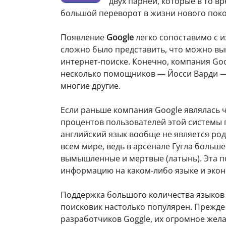
двух парней, которые в то в
большой переворот в жизни нового поко
Появление
Google
легко сопоставимо с и
сложно было представить, что можно вып
интернет-поиске. Конечно, компания Goo
несколько помощников — Йосси Варди — 
многие другие.
Если раньше компания Google являлась ч
процентов пользователей этой системы
английский язык вообще не является род
всем мире, ведь в арсенале Гугла больше
вымышленные и мертвые (латынь). Эта п
информацию на каком-либо языке и экон
Поддержка большого количества языков д
поисковик настолько популярен. Прежде
разработчиков Goggle, их огромное жела