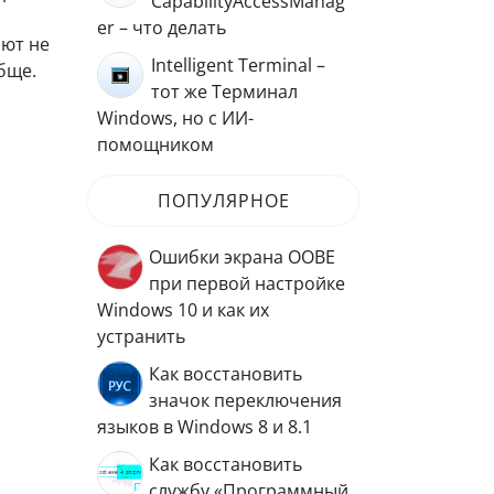
CapabilityAccessManag
er – что делать
ают не
Intelligent Terminal –
бще.
тот же Терминал
Windows, но с ИИ-
помощником
ПОПУЛЯРНОЕ
Ошибки экрана OOBE
при первой настройке
Windows 10 и как их
устранить
Как восстановить
значок переключения
языков в Windows 8 и 8.1
Как восстановить
службу «Программный