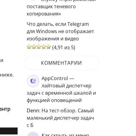
поставщик теневого
копирования»
Что делать, если Telegram
для Windows не отображает
изображения и видео
(4,91 из 5)
ли
КОММЕНТАРИИ
 ниже.
AppControl —
лайтовый диспетчер
задач с временной шкалой и
функцией оповещений
ентр
Denn
: На тест-обзор. Самый
маленький диспетчер задач
с Б
Как скрыть из меню