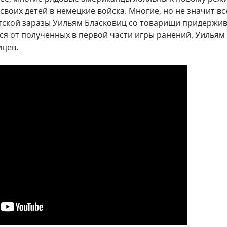
своих детей в немецкие войска. Многие, но не значит вс
тской заразы Уильям Бласковиц со товарищи придержи
ся от полученных в первой части игры ранений, Уильям
ицев.