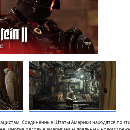
ацистам, Соединённые Штаты Америки находятся почти
ее, многие рядовые американцы лояльны к новому реж