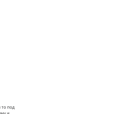
 то под
иму и