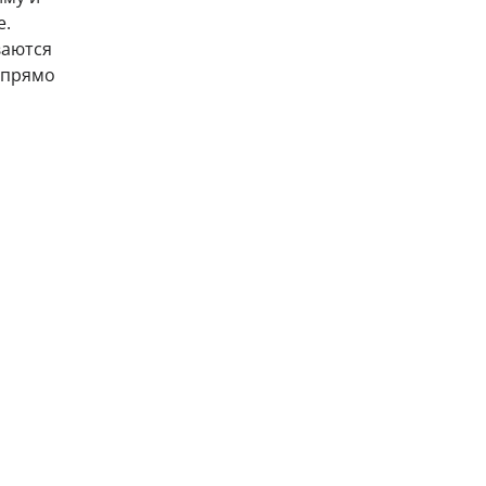
е.
ваются
 прямо