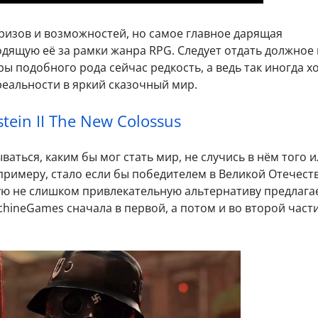
ризов и возможностей, но самое главное дарящая
дящую её за рамки жанра RPG. Следует отдать должное 
игры подобного рода сейчас редкость, а ведь так иногда х
 реальности в яркий сказочный мир.
tein II The New Colossus
аться, каким бы мог стать мир, не случись в нём того 
примеру, стало если бы победителем в Великой Отечес
ую не слишком привлекательную альтернативу предлага
ineGames сначала в первой, а потом и во второй част