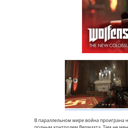
В параллельном мире война проиграна н
полным контролем Вермахта. Тем не мен