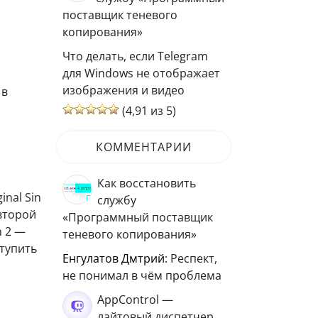
поставщик теневого
копирования»
Что делать, если Telegram
для Windows не отображает
изображения и видео
 в
(4,91 из 5)
КОММЕНТАРИИ
Как восстановить
inal Sin
службу
 второй
«Программный поставщик
n 2 —
теневого копирования»
ступить
Енгулатов Дмтрий
: Респект,
не понимал в чём проблема
AppControl —
лайтовый диспетчер