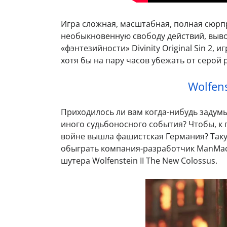
Игра сложная, масштабная, полная сюрп
необыкновенную свободу действий, выво
«фэнтезийности» Divinity Original Sin 2, 
хотя бы на пару часов убежать от серой
Wolfens
Приходилось ли вам когда-нибудь задумыв
иного судьбоносного события? Чтобы, к 
войне вышла фашистская Германия? Так
обыграть компания-разработчик ManMach
шутера Wolfenstein II The New Colossus.