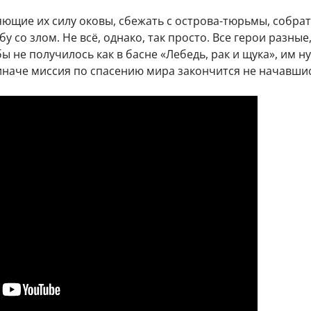
яющие их силу оковы, сбежать с острова-тюрьмы, собра
со злом. Не всё, однако, так просто. Все герои разные,
ы не получилось как в басне «Лебедь, рак и щука», им н
иначе миссия по спасению мира закончится не начавшис