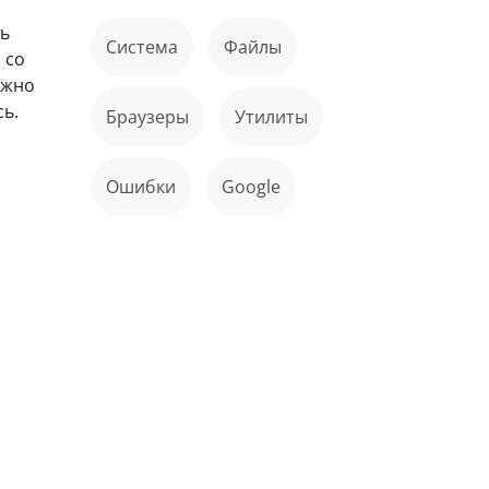
ть
Система
файлы
 со
ужно
ь.
Браузеры
Утилиты
ошибки
Google