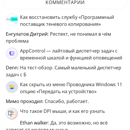
КОММЕНТАРИИ
Как восстановить службу «Программный
поставщик теневого копирования»
Енгулатов Дмтрий
: Респект, не понимал в чём
проблема
AppControl — лайтовый диспетчер задач с
временной шкалой и функцией оповещений
Denn
: На тест-обзор. Самый маленький диспетчер
задач с Б
Как скрыть из меню Проводника Windows 11
опцию «Передать на устройство»
мимо проходил
: Спасибо, работает.
Что такое DPI мыши, и как его узнать
ethan walker
: Да, это возможно, но всё
зависит от модели мыши и