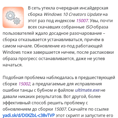
В
сеть утекла очередная инсайдерская
сборка
Windows 10 Crеаtors Updаtе
на
этот раз под индексом
15007
. Увы, почти
всех скачавших собранные
ISO
-образа
пользователей ждало досадное разочарование –
сборка отказывается устанавливаться, причём в
самом начале. Обновление из-под работающей
Windows тоже завершается ничем, после распаковки
образа прогресс останавливается, даже не успев
начатьcя.
Подобная проблема наблюдалась в предшествующей
сборке
15002
, а предлагаемые для исправления
ошибки танцы с бубном и файлом
ultimate.exe
не
давали никаких результатов. Вот другой, более
эффективный способ решить проблему с
обновлением до сборки
15007
. Скачайте по ссылке
yadi.sk/d/D0XZbL-c38vTVP
этот скрипт и запустите его