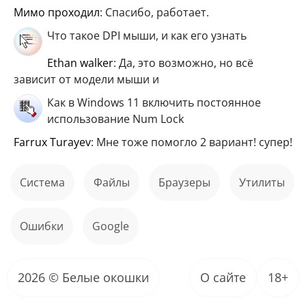
мимо проходил
: Спасибо, работает.
Что такое DPI мыши, и как его узнать
ethan walker
: Да, это возможно, но всё
зависит от модели мыши и
Как в Windows 11 включить постоянное
использование Num Lock
Farrux Turayev
: Мне тоже помогло 2 вариант! супер!
Система
файлы
Браузеры
Утилиты
ошибки
Google
2026 © Белые окошки
О сайте
18+