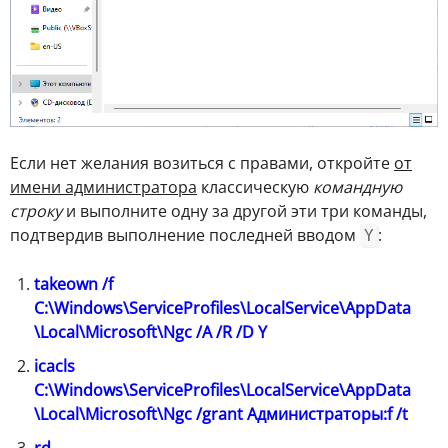
Если нет желания возиться с правами, откройте
от
имени администратора
классическую
командную
строку
и выполните одну за другой эти три команды,
подтвердив выполнение последней вводом
:
Y
takeown /f
C:\Windows\ServiceProfiles\LocalService\AppData
\Local\Microsoft\Ngc /A /R /D Y
icacls
C:\Windows\ServiceProfiles\LocalService\AppData
\Local\Microsoft\Ngc /grant Администраторы:f /t
rd