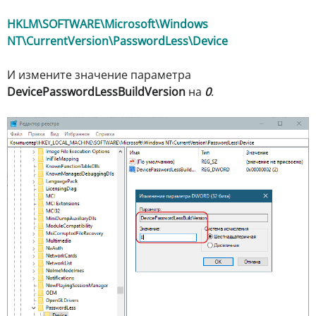
HKLM\SOFTWARE\Microsoft\Windows
NT\CurrentVersion\PasswordLess\Device
И измените значение параметра
DevicePasswordLessBuildVersion
на
0
.