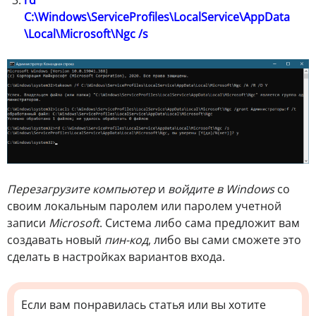
C:\Windows\ServiceProfiles\LocalService\AppData
\Local\Microsoft\Ngc /s
Перезагрузите компьютер
и
войдите в Windows
со
своим локальным паролем или паролем учетной
записи
Microsoft
. Система либо сама предложит вам
создавать новый
пин-код
, либо вы сами сможете это
сделать в настройках вариантов входа.
Если вам понравилась статья или вы хотите