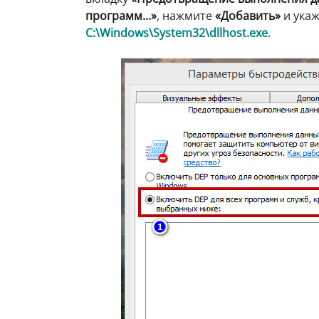
программ...»
, нажмите
«Добавить»
и укаж
C:\Windows\System32\dllhost.exe
.