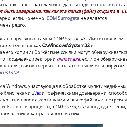
 папок пользователям иногда приходится сталкиваться
 быть завершена, так как эта папка (файл) открыта в "
арно, если, конечно,
СОМ Surrogate
не является
чень редко.
льте пару слов о самом
СОМ Surrogate
. Имя исполняемо
гается он в папках
C:\Windows\System32
и
чае его копии либо жёсткие ссылки могут обнаруживатьс
Это
«родные»
директории
dllhost.exe
,
если он обнаружива
зователя, высока вероятность, что он является вирусом
.
irusTotal
.
ма Windows, участвующая в обработке мультимедийных
 библиотеками
.Net
и графическими драйверами, способс
ткрытии папок с картинками и видеофайлами, потребляя
и. Как и все процессы,
СОМ Surrogate
иногда даёт сбои,
проявлением как раз одного из них.