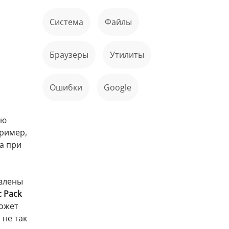
Система
файлы
Браузеры
Утилиты
ошибки
Google
ую
пример,
а при
овлены
c Pack
ожет
 не так