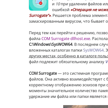
и
10
при удалении файлов или
ошибкой
«Операция не может
Surrogate"»
. Решается проблема элемент
замаскированным вирусом, что бывает о
Перед тем как перейти к решению, позво
файла
СОМ Surrogate dllhost.exe
. Распола
C:\Windows\SysWOW64
. В последнем слу
вложенных каталогах папки
SysWOW64
. 
других местах, особенно в каталоге поль
файл подлежит обязательному анализу
V
СОМ Surrogate
— это системная програм
файлов. Она активно взаимодействует с
корректному отображению эскизов при о
моменты значительное количество памят
удержание им файла или папки является 