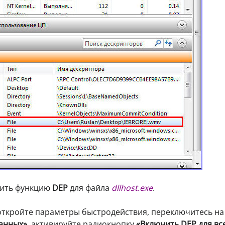
чить функцию
DEP
для файла
dllhost.exe
.
ткройте параметры быстродействия, переключитесь на
анных»
, активируйте радиокнопку
«Включить DEP для вс