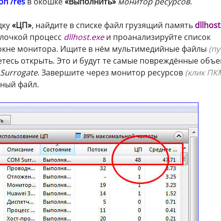
on /res
в окошке
«Выполнить»
монитор ресурсов
.
дку
«ЦП»
, найдите в списке файл грузящий память
dllhost
алочкой процесс
dllhost.exe
и проанализируйте список
 окне монитора. Ищите в нём мультимедийные файлы
(пу
тесь открыть. Это и будут те самые повреждённые объе
Surrogate
. Завершите через монитор ресурсов
(клик ПК
ный файл.