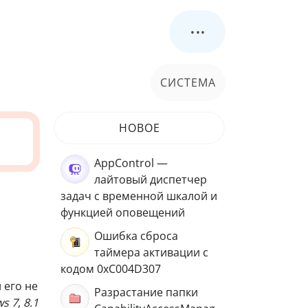
...
СИСТЕМА
НОВОЕ
AppControl —
лайтовый диспетчер
и
задач с временной шкалой и
функцией оповещений
Ошибка сброса
таймера активации с
кодом 0xC004D307
 его не
Разрастание папки
s 7
,
8.1