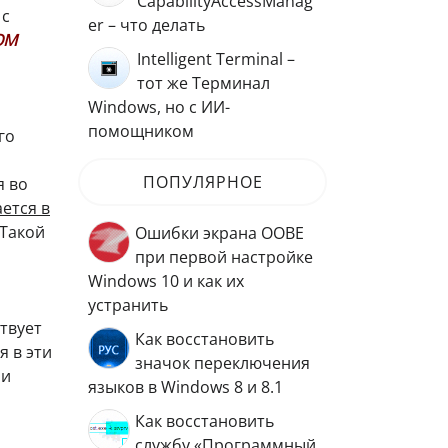
CapabilityAccessManag
 с
er – что делать
СОМ
Intelligent Terminal –
тот же Терминал
Windows, но с ИИ-
помощником
го
ПОПУЛЯРНОЕ
я во
ется в
 Такой
Ошибки экрана OOBE
при первой настройке
Windows 10 и как их
устранить
твует
Как восстановить
 в эти
значок переключения
 и
языков в Windows 8 и 8.1
Как восстановить
службу «Программный