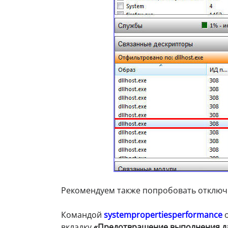
Рекомендуем также попробовать отклю
Командой
systempropertiesperformance
о
вкладку
«Предотвращение выполнения д