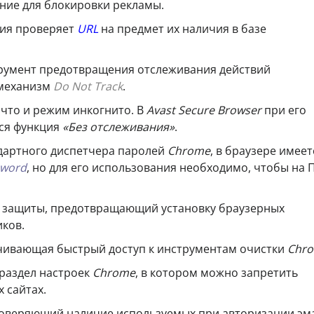
ие для блокировки рекламы.
ия проверяет
URL
на предмет их наличия в базе
румент предотвращения отслеживания действий
 механизм
Do Not Track
.
 что и режим инкогнито. В
Avast Secure Browser
при его
ся функция
«Без отслеживания»
.
артного диспетчера паролей
Chrome
, в браузере имеет
sword
, но для его использования необходимо, чтобы на 
защиты, предотвращающий установку браузерных
иков.
чивающая быстрый доступ к инструментам очистки
Chr
раздел настроек
Chrome
, в котором можно запретить
 сайтах.
оверяющий наличие используемых при авторизации эм