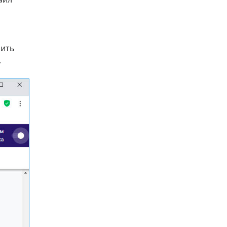
чить
.