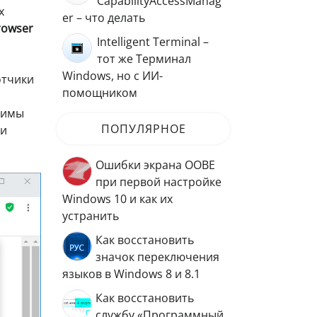
CapabilityAccessManag
х
er – что делать
rowser
Intelligent Terminal –
тот же Терминал
Windows, но с ИИ-
отчики
помощником
жимы
ПОПУЛЯРНОЕ
 и
Ошибки экрана OOBE
при первой настройке
Windows 10 и как их
устранить
Как восстановить
значок переключения
языков в Windows 8 и 8.1
Как восстановить
службу «Программный