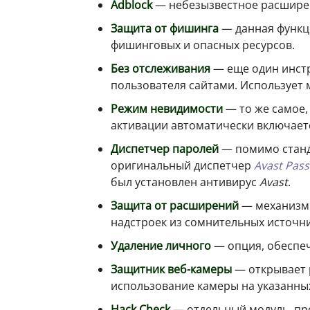
Adblock
— небезызвестное расширен
Защита от фишинга
— данная функц
фишинговых и опасных ресурсов.
Без отслеживания
— еще один инст
пользователя сайтами. Использует
Режим невидимости
— то же самое,
активации автоматически включает
Диспетчер паролей
— помимо станд
оригинальный диспетчер
Avast Pas
был установлен антивирус
Avast
.
Защита от расширений
— механизм 
надстроек из сомнительных источн
Удаление личного
— опция, обеспе
Защитник веб-камеры
— открывает 
использование камеры на указанных
Hack Check
— отдельный модуль, пр