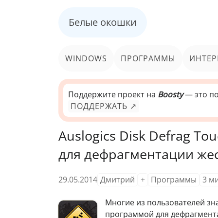
Белые окошки
WINDOWS
ПРОГРАММЫ
ИНТЕР
Поддержите проект на
Boosty
— это по
ПОДДЕРЖАТЬ ↗
Auslogics Disk Defrag T
для дефрагментации жес
29.05.2014
Дмитрий
+
Программы
3
м
М
ногие из пользователей зн
программой для дефрагмента