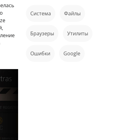
велась
го
Система
файлы
ze
й,
Браузеры
Утилиты
аление
в
ошибки
Google