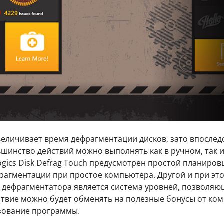
величивает время дефрагментации дисков, зато впослед
шинство действий можно выполнять как в ручном, так и
ogics Disk Defrag Touch предусмотрен простой планиро
фрагментации при простое компьютера. Другой и при эт
 дефрагментатора является система уровней, позволяю
ствие можно будет обменять на полезные бонусы от ко
ьзование программы.