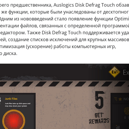
его предшественника, Auslogics Disk Defrag Touch обза
 же функции, которые были унаследованы от десктопно
дним из нововведений стало появление функции Optimi
ентации файлов, связанных с определенной программо
едактором. Также Disk Defrag Touch поддерживается уд
й, создание списков исключений для крупных массиво
птимизация (ускорение) работы компьютерных игр,
 диска.