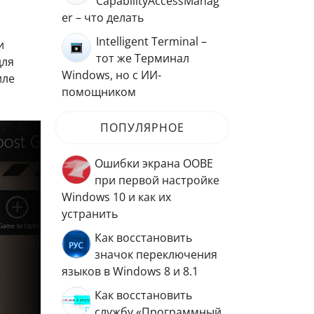
CapabilityAccessManag
er – что делать
Intelligent Terminal –
и
тот же Терминал
для
Windows, но с ИИ-
иле
помощником
ПОПУЛЯРНОЕ
Ошибки экрана OOBE
при первой настройке
Windows 10 и как их
устранить
Как восстановить
значок переключения
языков в Windows 8 и 8.1
Как восстановить
службу «Программный