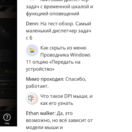
задач с временной шкалой и
функцией оповещений
Denn
: На тест-обзор. Самый
маленький диспетчер задач
с Б
Как скрыть из меню
Проводника Windows
11 опцию «Передать на
устройство»
мимо проходил
: Спасибо,
работает.
Что такое DPI мыши, и
как его узнать
ethan walker
: Да, это
возможно, но всё зависит от
модели мыши и