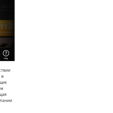
ствии
 в
вщик
ом
щая
мпании