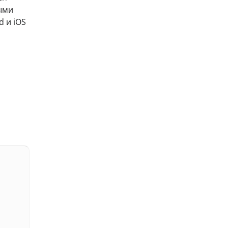
ыми
 и iOS