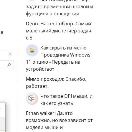
задач с временной шкалой и
функцией оповещений
Denn
: На тест-обзор. Самый
маленький диспетчер задач
ое
с Б
Как скрыть из меню
Проводника Windows
11 опцию «Передать на
устройство»
мимо проходил
: Спасибо,
работает.
Что такое DPI мыши, и
как его узнать
ethan walker
: Да, это
возможно, но всё зависит от
модели мыши и