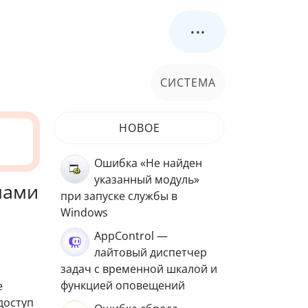
...
СИСТЕМА
НОВОЕ
Ошибка «Не найден
указанный модуль»
мами
при запуске службы в
Windows
AppControl —
лайтовый диспетчер
задач с временной шкалой и
функцией оповещений
е
доступ