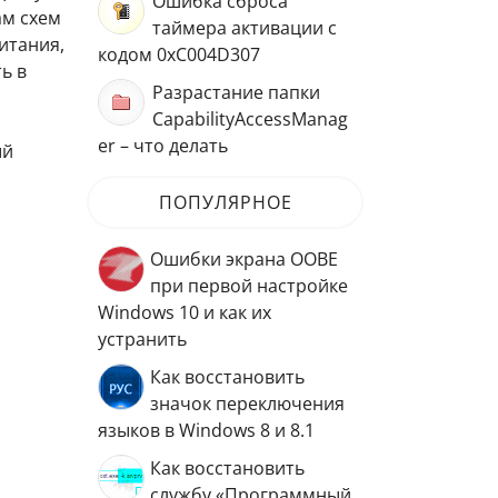
Ошибка сброса
ам схем
таймера активации с
итания,
кодом 0xC004D307
ь в
Разрастание папки
CapabilityAccessManag
er – что делать
ый
ПОПУЛЯРНОЕ
Ошибки экрана OOBE
при первой настройке
Windows 10 и как их
устранить
Как восстановить
значок переключения
языков в Windows 8 и 8.1
Как восстановить
службу «Программный