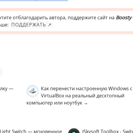
отите отблагодарить автора, поддержите сайт на
Boosty
ьше:
ПОДДЕРЖАТЬ ↗
лку —
Как перенести настроенную Windows с
VirtualBox на реальный десктопный
компьютер или ноутбук →
Light Switch — мгновенное
ISkysoft Toolbox - Swit