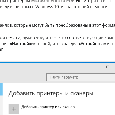
ным принтером
Microsoft Print to PDF
. Несмотря на всю 
числу известных в Windows 10, и знают о ней немногие
айлов, которые могут быть преобразованы в этот форма
ной печати, нужно убедиться, что соответствующий комп
жение
«Настройки»
, перейдите в раздел
«Устройства»
и о
DF
.