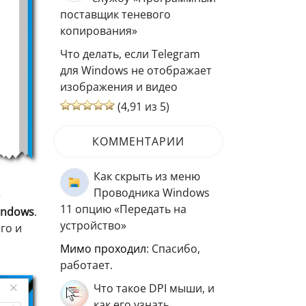
поставщик теневого
копирования»
Что делать, если Telegram
для Windows не отображает
изображения и видео
(4,91 из 5)
КОММЕНТАРИИ
Как скрыть из меню
Проводника Windows
е
11 опцию «Передать на
indows
.
устройство»
его и
мимо проходил
: Спасибо,
работает.
Что такое DPI мыши, и
как его узнать