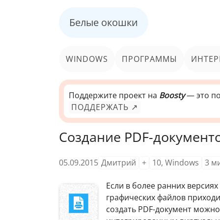
Белые окошки
WINDOWS
ПРОГРАММЫ
ИНТЕР
Поддержите проект на
Boosty
— это по
ПОДДЕРЖАТЬ ↗
Создание PDF-документо
05.09.2015
Дмитрий
+
10
,
Windows
3
м
Е
сли в более ранних версия
графических файлов приходи
создать PDF-документ можно