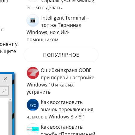
CapabilityAccessManag
свою
er – что делать
Intelligent Terminal –
тот же Терминал
т.
Windows, но с ИИ-
помощником
онент у
тыщите
ПОПУЛЯРНОЕ
Ошибки экрана OOBE
при первой настройке
Windows 10 и как их
устранить
Как восстановить
значок переключения
языков в Windows 8 и 8.1
Как восстановить
службу «Программный