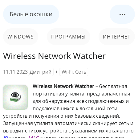
...
Белые окошки
WINDOWS
ПРОГРАММЫ
ИНТЕРНЕТ
Wireless Network Watcher
КОМПЬЮТЕР
СИСТЕМА
11.11.2023
Дмитрий
+
Wi-Fi
,
Сеть
Wireless Network Watcher
– бесплатная
портативная утилита, предназначенная
для обнаружения всех подключенных и
подключавшихся к локальной сети
устройств и получения о них базовых сведений.
Запущенная утилита автоматически сканирует сеть и
выводит список устройств с указанием их локального
IP
-адреса,
MAC
-адреса, имени, пользовательского