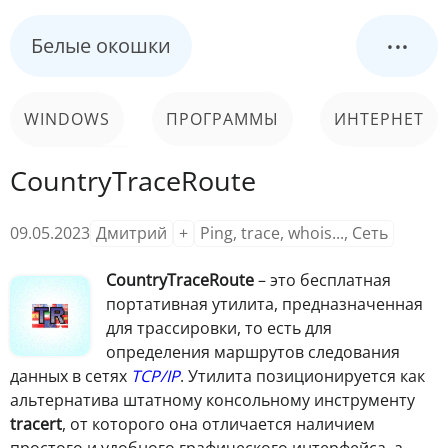
...
Белые окошки
WINDOWS
ПРОГРАММЫ
ИНТЕРНЕТ
CountryTraceRoute
КОМПЬЮТЕР
СИСТЕМА
09.05.2023
Дмитрий
+
Ping, trace, whois...
,
Сеть
CountryTraceRoute
– это бесплатная
портативная утилита, предназначенная
для трассировки, то есть для
определения маршрутов следования
данных в сетях
TCP/IP
. Утилита позиционируется как
альтернатива штатному консольному инструменту
tracert
, от которого она отличается наличием
простого и удобного графического интерфейса, а