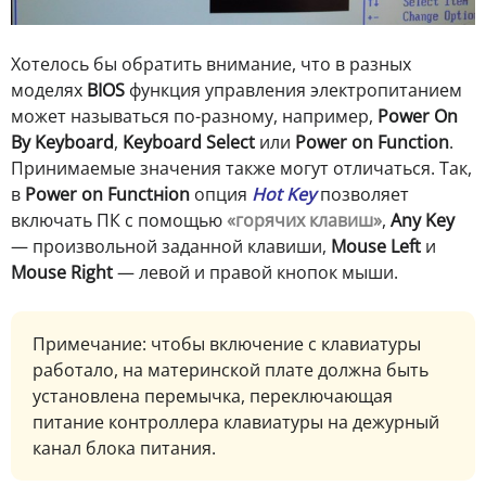
Хотелось бы обратить внимание, что в разных
моделях
BIOS
функция управления электропитанием
может называться по-разному, например,
Power On
By Keyboard
,
Keyboard Selеct
или
Power on Function
.
Принимаемые значения также могут отличаться. Так,
в
Power on Functнion
опция
Hot Key
позволяет
включать ПК с помощью
«горячих клавиш»
,
Any Key
— произвольной заданной клавиши,
Mouse Left
и
Mouse Right
— левой и правой кнопок мыши.
П
римечание: чтобы включение с клавиатуры
работало, на материнской плате должна быть
установлена перемычка, переключающая
питание контроллера клавиатуры на дежурный
канал блока питания.