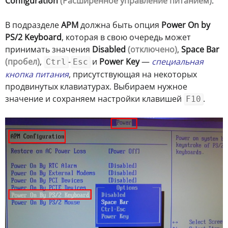
Configuration
(Расширенное управление питанием)
.
В подразделе
APM
должна быть опция
Power On by
PS/2 Keyboard
, которая в свою очередь может
принимать значения
Disabled
(отключено)
,
Space Bar
(пробел)
,
-
и
Power Key
—
специальная
Ctrl
Esc
кнопка питания
, присутствующая на некоторых
продвинутых клавиатурах. Выбираем нужное
значение и сохраняем настройки клавишей
.
F10