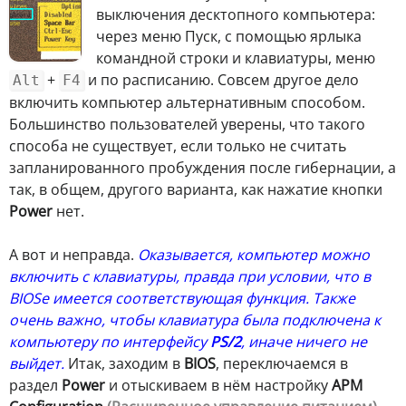
выключения десктопного компьютера:
через меню Пуск, с помощью ярлыка
командной строки и клавиатуры, меню
+
и по расписанию. Совсем другое дело
Alt
F4
включить компьютер альтернативным способом.
Большинство пользователей уверены, что такого
способа не существует, если только не считать
запланированного пробуждения после гибернации, а
так, в общем, другого варианта, как нажатие кнопки
Power
нет.
А вот и неправда.
Оказывается, компьютер можно
включить с клавиатуры, правда при условии, что в
BIOSе имеется соответствующая функция. Также
очень важно, чтобы клавиатура была подключена к
компьютеру по интерфейсу
PS/2
, иначе ничего не
выйдет.
Итак, заходим в
BIOS
, переключаемся в
раздел
Power
и отыскиваем в нём настройку
APM