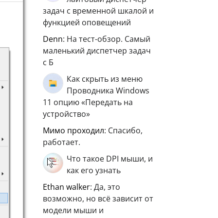
задач с временной шкалой и
функцией оповещений
Denn
: На тест-обзор. Самый
маленький диспетчер задач
с Б
Как скрыть из меню
Проводника Windows
11 опцию «Передать на
устройство»
мимо проходил
: Спасибо,
работает.
Что такое DPI мыши, и
как его узнать
ethan walker
: Да, это
возможно, но всё зависит от
модели мыши и