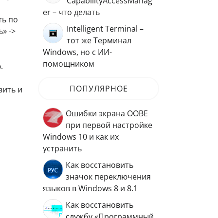
CapabilityAccessManag
er – что делать
ть по
Intelligent Terminal –
ь»
->
тот же Терминал
Windows, но с ИИ-
помощником
.
ПОПУЛЯРНОЕ
вить и
Ошибки экрана OOBE
при первой настройке
Windows 10 и как их
устранить
Как восстановить
значок переключения
языков в Windows 8 и 8.1
Как восстановить
службу «Программный