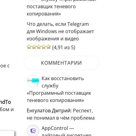
поставщик теневого
копирования»
Что делать, если Telegram
для Windows не отображает
изображения и видео
(4,91 из 5)
КОММЕНТАРИИ
ое с
Как восстановить
службу
«Программный поставщик
теневого копирования»
ndTo
обом и
Енгулатов Дмтрий
: Респект,
не понимал в чём проблема
AppControl —
лайтовый диспетчер