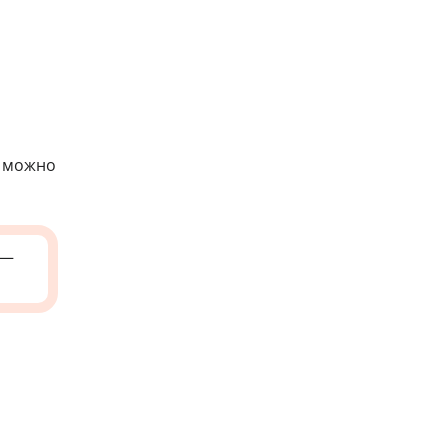
о можно
—