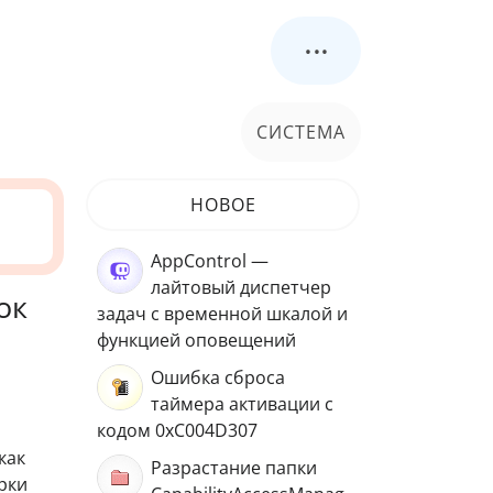
...
СИСТЕМА
НОВОЕ
AppControl —
лайтовый диспетчер
ок
задач с временной шкалой и
функцией оповещений
Ошибка сброса
таймера активации с
кодом 0xC004D307
как
Разрастание папки
рки