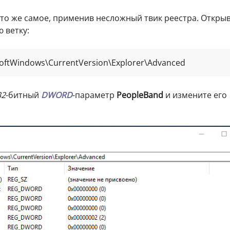
 то же самое, применив несложный твик реестра. Откры
 ветку:
tWindows\CurrentVersion\Explorer\Advanced
32
-битный
DWORD
-параметр
PeopleBand
и измените его