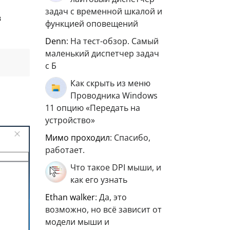
задач с временной шкалой и
в
функцией оповещений
Denn
: На тест-обзор. Самый
маленький диспетчер задач
с Б
Как скрыть из меню
Проводника Windows
11 опцию «Передать на
устройство»
мимо проходил
: Спасибо,
работает.
Что такое DPI мыши, и
как его узнать
ethan walker
: Да, это
возможно, но всё зависит от
модели мыши и