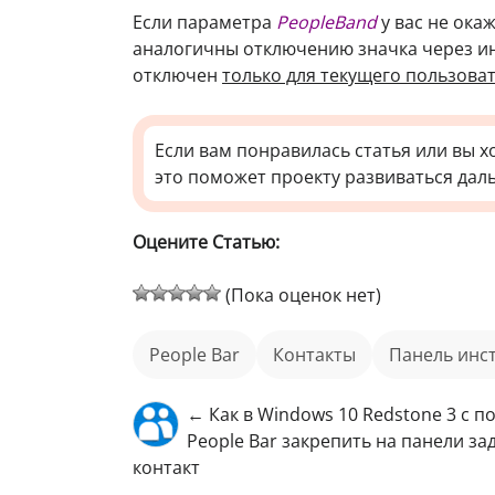
Если параметра
PeopleBand
у вас не ока
аналогичны отключению значка через инт
отключен
только для текущего пользова
Если вам понравилась статья или вы х
это поможет проекту развиваться дал
Оцените Статью:
(Пока оценок нет)
People Bar
контакты
панель ин
← Как в Windows 10 Redstone 3 с 
People Bar закрепить на панели з
контакт