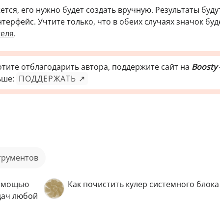
жется, его нужно будет создать вручную. Результаты буду
ерфейс. Учтите только, что в обеих случаях значок буд
теля
.
отите отблагодарить автора, поддержите сайт на
Boosty
ьше:
ПОДДЕРЖАТЬ ↗
струментов
помощью
Как почистить кулер системного блок
адач любой