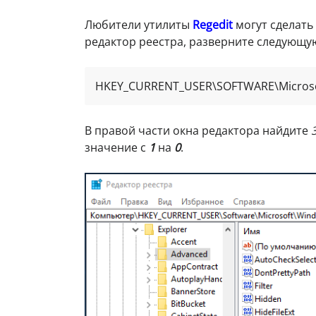
Любители утилиты
Regedit
могут сделать
редактор реестра, разверните следующую
HKEY_CURRENT_USER\SOFTWARE\Microsof
В правой части окна редактора найдите
значение с
1
на
0
.