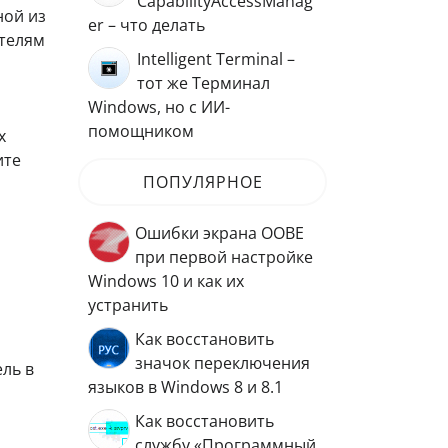
CapabilityAccessManag
ной из
er – что делать
ателям
Intelligent Terminal –
тот же Терминал
Windows, но с ИИ-
помощником
х
ите
ПОПУЛЯРНОЕ
Ошибки экрана OOBE
при первой настройке
Windows 10 и как их
устранить
Как восстановить
значок переключения
ль в
языков в Windows 8 и 8.1
Как восстановить
службу «Программный