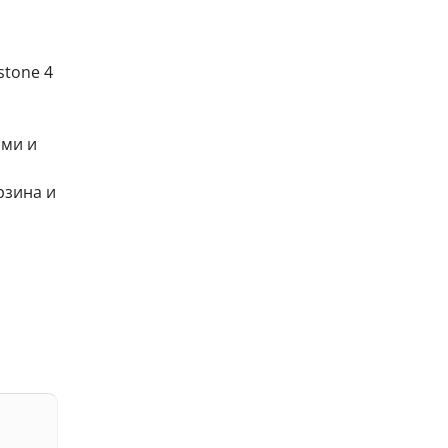
stone 4
ми и
рзина и