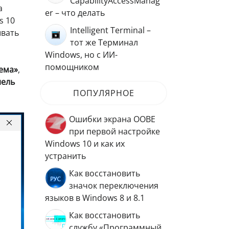
CapabilityAccessManag
а
er – что делать
s 10
Intelligent Terminal –
ывать
тот же Терминал
Windows, но с ИИ-
помощником
ема»
,
нель
ПОПУЛЯРНОЕ
Ошибки экрана OOBE
при первой настройке
Windows 10 и как их
устранить
Как восстановить
значок переключения
языков в Windows 8 и 8.1
Как восстановить
службу «Программный