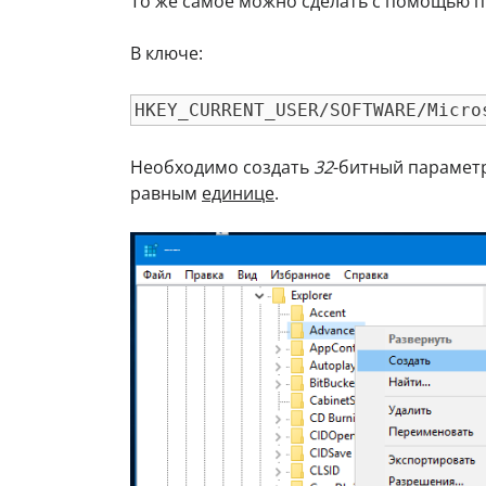
То же самое можно сделать с помощью пр
В ключе:
HKEY_CURRENT_USER/SOFTWARE/Micro
Необходимо создать
32
-битный парамет
равным
единице
.