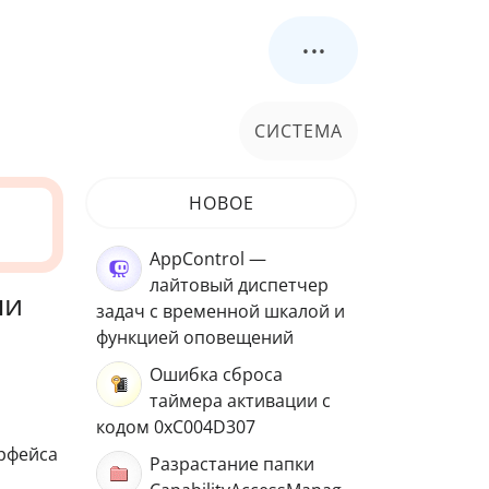
...
СИСТЕМА
НОВОЕ
AppControl —
лайтовый диспетчер
ли
задач с временной шкалой и
функцией оповещений
Ошибка сброса
таймера активации с
кодом 0xC004D307
ерфейса
Разрастание папки