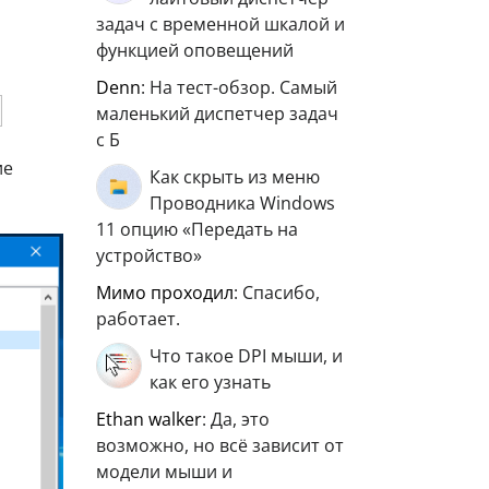
задач с временной шкалой и
функцией оповещений
Denn
: На тест-обзор. Самый
маленький диспетчер задач
с Б
ие
Как скрыть из меню
Проводника Windows
11 опцию «Передать на
устройство»
мимо проходил
: Спасибо,
работает.
Что такое DPI мыши, и
как его узнать
ethan walker
: Да, это
возможно, но всё зависит от
модели мыши и