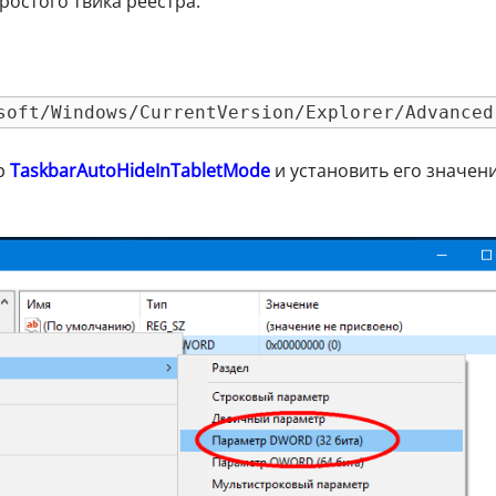
остого твика реестра.
soft/Windows/CurrentVersion/Explorer/Advanced
р
TaskbarAutoHideInTabletMode
и установить его значен