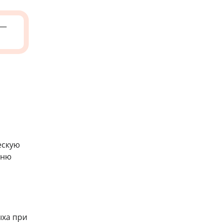
—
ескую
еню
ыха при