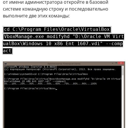
от имени администратора откройте в базовой
системе командную строку и последовательно
выполните две этих команды:
cd C:\Program Files\Oracle\VirtualBox
VboxManage.exe modifyhd "D:\Oracle VM Virt
ualBox\Windows 10 x86 Ent 1607.vdi" --comp
act