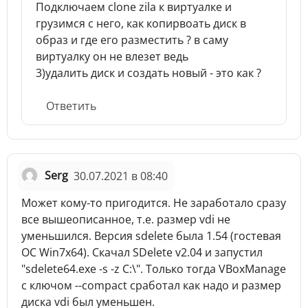
Подключаем clone zila к виртуалке и
грузимся с него, как копирвоать диск в
образ и где его разместить ? в саму
виртуалку он не влезет ведь
3)удалить диск и создать новый - это как ?
Ответить
Serg
30.07.2021 в 08:40
Может кому-то пригодится. Не заработало сразу
все вышеописанное, т.е. размер vdi не
уменьшился. Версия sdelete была 1.54 (гостевая
ОС Win7x64). Скачал SDelete v2.04 и запустил
"sdelete64.exe -s -z C:\". Только тогда VBoxManage
c ключом --compact сработал как надо и размер
диска vdi был уменьшен.