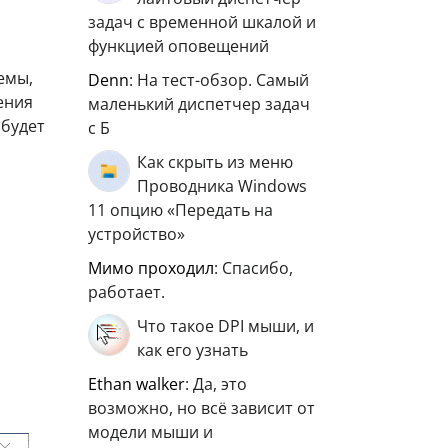
задач с временной шкалой и
функцией оповещений
емы,
Denn
: На тест-обзор. Самый
ения
маленький диспетчер задач
 будет
с Б
Как скрыть из меню
Проводника Windows
11 опцию «Передать на
устройство»
мимо проходил
: Спасибо,
работает.
Что такое DPI мыши, и
как его узнать
ethan walker
: Да, это
возможно, но всё зависит от
модели мыши и