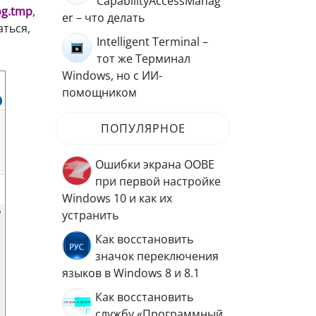
CapabilityAccessManag
og.tmp
,
er – что делать
аться,
Intelligent Terminal –
тот же Терминал
Windows, но с ИИ-
помощником
ПОПУЛЯРНОЕ
Ошибки экрана OOBE
при первой настройке
Windows 10 и как их
устранить
Как восстановить
значок переключения
языков в Windows 8 и 8.1
Как восстановить
службу «Программный