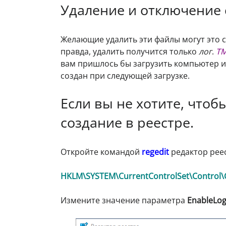
Удаление и отключение
Желающие удалить эти файлы могут это с
правда, удалить получится только
лог
.
T
вам пришлось бы загрузить компьютер 
создан при следующей загрузке.
Если вы не хотите, чтоб
создание в реестре.
Откройте командой
regedit
редактор рее
HKLM\SYSTEM\CurrentControlSet\Control\
Измените значение параметра
EnableLog