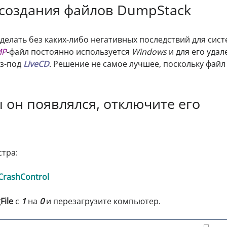
 создания файлов DumpStack
делать без каких-либо негативных последствий для сист
MP
-файл постоянно используется
Windows
и для его удал
из-под
LiveCD
. Решение не самое лучшее, поскольку файл
ы он появлялся, отключите его
стра:
CrashControl
File
с
1
на
0
и перезагрузите компьютер.