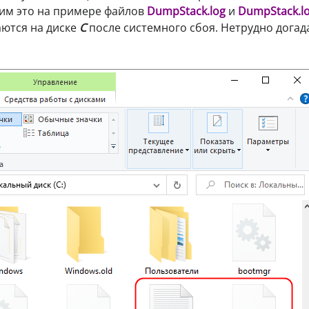
им это на примере файлов
DumpStack.log
и
DumpStack.l
ются на диске
C
после системного сбоя. Нетрудно догад