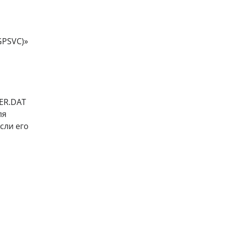
GPSVC)»
SER.DAT
ля
сли его