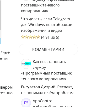
поставщик теневого
копирования»
Что делать, если Telegram
для Windows не отображает
изображения и видео
(4,91 из 5)
КОММЕНТАРИИ
Stack
мяти,
Как восстановить
службу
«Программный поставщик
теневого копирования»
Енгулатов Дмтрий
: Респект,
йвером
не понимал в чём проблема
тоянно
AppControl —
лайтовый диспетчер