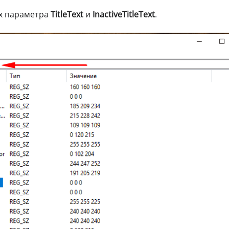
ых параметра
TitleText
и
InactiveTitleText
.