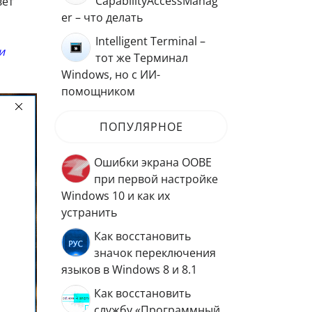
CapabilityAccessManag
вет
er – что делать
Intelligent Terminal –
и
тот же Терминал
Windows, но с ИИ-
помощником
ПОПУЛЯРНОЕ
Ошибки экрана OOBE
при первой настройке
Windows 10 и как их
устранить
Как восстановить
значок переключения
языков в Windows 8 и 8.1
Как восстановить
службу «Программный