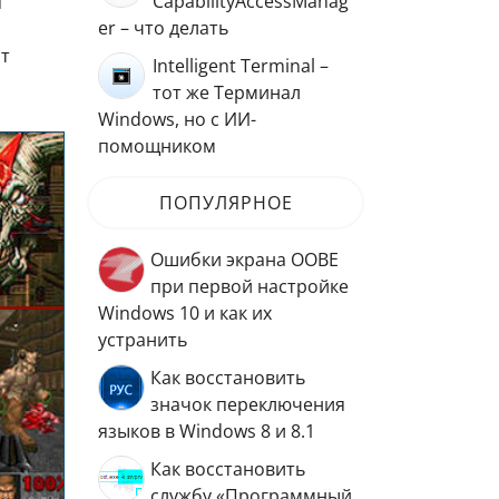
CapabilityAccessManag
я
er – что делать
ят
Intelligent Terminal –
тот же Терминал
Windows, но с ИИ-
помощником
ПОПУЛЯРНОЕ
Ошибки экрана OOBE
при первой настройке
Windows 10 и как их
устранить
Как восстановить
значок переключения
языков в Windows 8 и 8.1
Как восстановить
службу «Программный