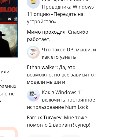
Проводника Windows
11 опцию «Передать на
устройство»
мимо проходил
: Спасибо,
работает.
Что такое DPI мыши, и
как его узнать
ethan walker
: Да, это
 или
возможно, но всё зависит от
,
модели мыши и
 разных
Как в Windows 11
ьно не
включить постоянное
у
использование Num Lock
Farrux Turayev
: Мне тоже
помогло 2 вариант! супер!
—