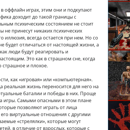
в оффлайн играх, этим они и подкупают
фика доходит до такой границы с
ильным психическим состоянием не стоит
ры не принесут никаких психических
то иллюзия, всегда остается при нем. Но со
е будет отличаться от настоящей жизни, а
 как люди будут реагировать и
астоящим. Это как в страшном сне, когда
о страшное и плохое.
сти, как «игровая» или «компьютерная».
да реальная жизнь переносится для него на
ртуальные баталии и победы в них. Проще
са игры. Самыми опасными в этом плане
оторые позволяют играть от лица
 его виртуальные отношения с другими
ваемые «стрелялки», которые могут
тей, в отличие от взрослых, которые с