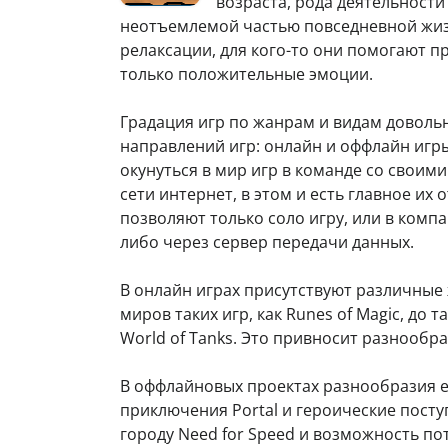
возраста, рода деятельности
неотъемлемой частью повседневной жизн
релаксации, для кого-то они помогают п
только положительные эмоции.
Градация игр по жанрам и видам доволь
направлений игр: онлайн и оффлайн игр
окунуться в мир игр в команде со своим
сети интернет, в этом и есть главное их
позволяют только соло игру, или в компа
либо через сервер передачи данных.
В онлайн играх присутствуют различные
миров таких игр, как Runes of Magic, до
World of Tanks. Это привносит разнообра
В оффлайновых проектах разнообразия е
приключения Portal и героические посту
городу Need for Speed и возможность по