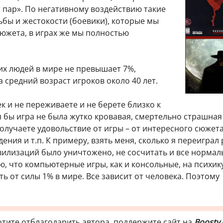
 пар». По негативному воздействию такие
бы и жестокости (боевики), которые мы
сюжета, в играх же мы полностью
их людей в мире не превышает 7%,
а средний возраст игроков около 40 лет.
к и не переживаете и не берете близко к
я бы игра не была жутко кровавая, смертельно страшная
лучаете удовольствие от игры – от интересного сюжета
ния и т.п. К примеру, взять меня, сколько я переиграл
ивилизаций было уничтожено, не сосчитать и все нормал
маю, что компьютерные игры, как и консольные, на психик
ь от силы 1% в мире. Все зависит от человека. Поэтому
отите отблагодарить автора, поддержите сайт на
Boosty