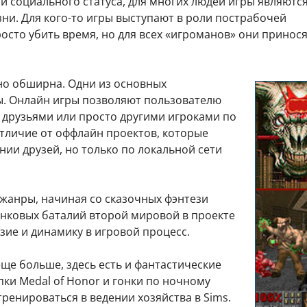
 и социального статуса, для многих людей игры являютс
и. Для кого-то игры выступают в роли пострабочей
росто убить время, но для всех «игроманов» они принос
но обширна. Одни из основных
ы. Онлайн игры позволяют пользователю
и друзьями или просто другими игроками по
 отличие от оффлайн проектов, которые
нии друзей, но только по локальной сети
 жанры, начиная со сказочных фэнтези
 танковых баталий второй мировой в проекте
зие и динамику в игровой процесс.
ще больше, здесь есть и фантастические
пки Medal of Honor и гонки по ночному
тренироваться в ведении хозяйства в Sims.