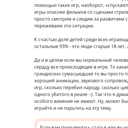
помощью таких игр, наоборот, «спускают
игры опаснее фильмов со сценами стрель
просто смотрим и следим за развитием 
переживаем эти ситуации.
К счастью доля детей среди всех играющ
остальные 93% - это люди старше 18 лет, 
Да и в целом если вы нормальный челове
сердцу все происходящее в игре. То кака
грандиозно сумасшедшая то вы просто по
хорошей анимации, звукового сопровожде
игр, сколько перебил народу, сколько ц
одного убитого в реале :-). Так что я ду
особого влияния не имеют. Ну, может быт
играйте и не парьтесь на эту тему.
Если вам понравилась статья или вы х