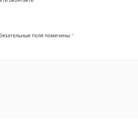
ети Вконтакте
бязательные поля помечены
*