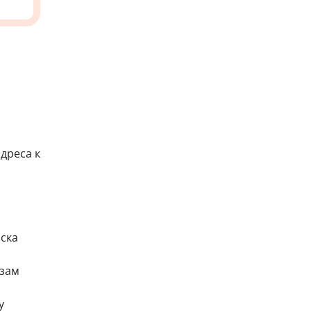
дреса к
иска
изам
у