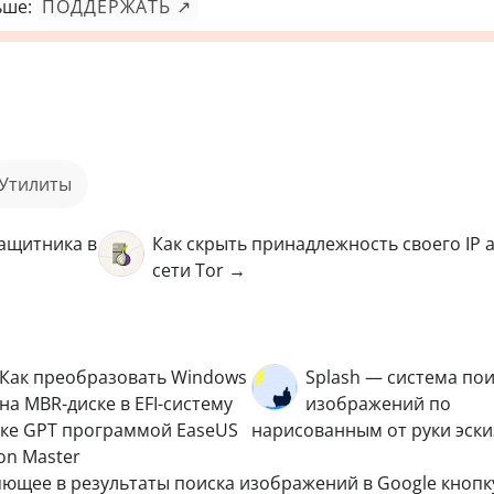
ьше:
ПОДДЕРЖАТЬ ↗
Утилиты
Защитника в
Как скрыть принадлежность своего IP а
сети Tor →
Как преобразовать Windows
Splash — система по
на MBR-диске в EFI-систему
изображений по
ске GPT программой EaseUS
нарисованным от руки эск
ion Master
яющее в результаты поиска изображений в Google кнопк