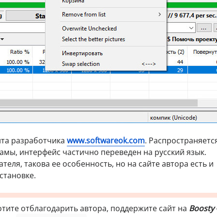
йта разработчика
www.softwareok.com
. Распространяетс
ламы, интерфейс частично переведен на русский язык.
теля, такова ее особенность, но на сайте автора есть и
становке.
отите отблагодарить автора, поддержите сайт на
Boosty