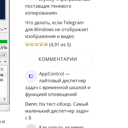
поставщик теневого
копирования»
Что делать, если Telegram
для Windows не отображает
изображения и видео
(4,91 из 5)
КОММЕНТАРИИ
AppControl —
лайтовый диспетчер
задач с временной шкалой и
функцией оповещений
Denn
: На тест-обзор. Самый
маленький диспетчер задач
с Б
 и
Как скрыть из меню