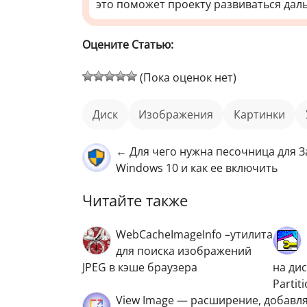
это поможет проекту развиваться дал
Оцените Статью:
(Пока оценок нет)
диск
изображения
картинки
← Для чего нужна песочница для 
Windows 10 и как ее включить
Читайте также
WebCacheImageInfo –утилита
для поиска изображений
JPEG в кэше браузера
на ди
Partit
View Image — расширение, добавл