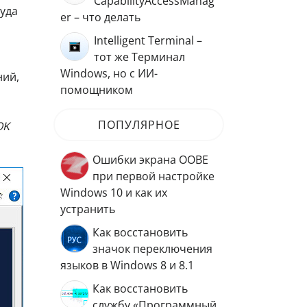
CapabilityAccessManag
куда
er – что делать
Intelligent Terminal –
тот же Терминал
Windows, но с ИИ-
ний,
помощником
ПОПУЛЯРНОЕ
OK
Ошибки экрана OOBE
при первой настройке
Windows 10 и как их
устранить
Как восстановить
значок переключения
языков в Windows 8 и 8.1
Как восстановить
службу «Программный