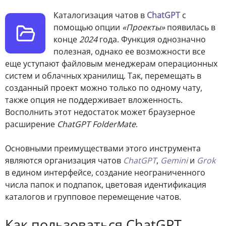
Каталогизация чатов в
ChatGPT
с
помощью опции
«Проекты»
появилась в
конце
2024
года. Функция однозначно
полезная, однако ее возможности все
еще уступают файловым менеджерам операционных
систем и облачных хранилищ. Так, перемещать в
созданный проект можно только по одному чату,
также опция не поддерживает вложенность.
Восполнить этот недостаток может браузерное
расширение
ChatGPT FolderMate
.
Основными преимуществами этого инструмента
являются организация чатов
ChatGPT
,
Gemini
и
Grok
в едином интерфейсе, создание неограниченного
числа папок и подпапок, цветовая идентификация
каталогов и групповое перемещение чатов.
Как пользоваться ChatGPT