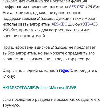
128-бит
, для съемных же носителей функция
шифрования применяет алгоритм
AES-CBC
128-бит
.
Эти алгоритмы, однако, не единственные
поддерживаемые
BitLocker
, функция также может
использовать алгоритмы
AES-CBC
256-бит
XTS-AES
256-бит
, причем как для встроенных, так и для
внешних накопителей.
При шифровании дисков
BitLocker
не предлагает
выбор алгоритма, но вы можете определить его
заранее, внеся изменения в редактор реестра.
Открыв последний командой
regedit
, перейдите к
ключу:
HKLM\SOFTWARE\Policies\Microsoft\FVE
Если последнего раздела не окажется, создайте его
вручную.