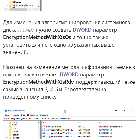
Для изменения алгоритма шифрования системного
диска
(тома)
, нужно создать
DWORD
-параметр
EncryptionMethodWithXtsOs
и точно так же
установить для него одно из указанных выше
значений.
Наконец, за изменение метода шифрования съемных
накопителей отвечает
DWORD
-параметр
EncryptionMethodWithXtsRdv
, поддерживающий те же
самые значения
3
,
4
,
6
и
7
соответственно
приведенному списку.