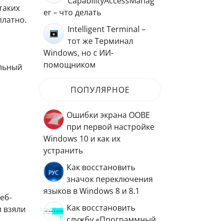
CapabilityAccessManag
таких
er – что делать
платно.
Intelligent Terminal –
тот же Терминал
Windows, но с ИИ-
помощником
льный
ПОПУЛЯРНОЕ
Ошибки экрана OOBE
при первой настройке
Windows 10 и как их
устранить
Как восстановить
значок переключения
языков в Windows 8 и 8.1
еб-
Как восстановить
и взяли
службу «Программный