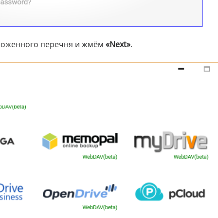
ложенного перечня и жмём
«Next»
.