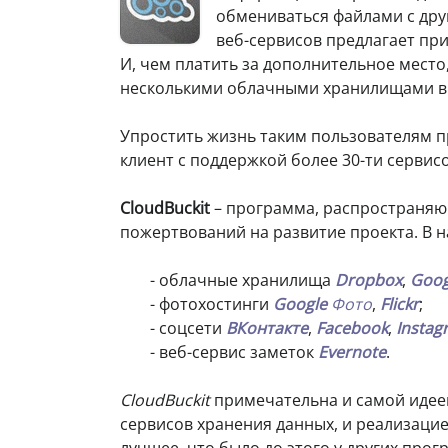
обмениваться файлами с друг
веб-сервисов предлагает пр
И, чем платить за дополнительное место
несколькими облачными хранилищами в 
Упростить жизнь таким пользователям 
клиент с поддержкой более 30-ти сервис
CloudBuckit
– программа, распространяю
пожертвований на развитие проекта. В
- облачные хранилища
Dropbox
,
Goog
- фотохостинги
Google
Фото
,
Flickr
;
- соцсети
ВКонтакте
,
Facebook
,
Instag
- веб-сервис заметок
Evernote
.
CloudBuckit
примечательна и самой идее
сервисов хранения данных, и реализацие
лучшее, что было до этого у других про