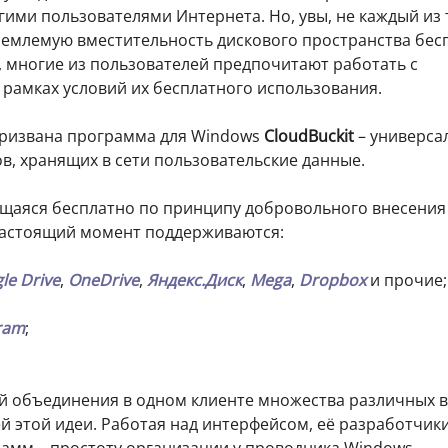
ими пользователями Интернета. Но, увы, не каждый из 
иемлемую вместительность дискового пространства бес
, многие из пользователей предпочитают работать с
рамках условий их бесплатного использования.
призвана программа для Windows
CloudBuckit
– универса
ов, хранящих в сети пользовательские данные.
щаяся бесплатно по принципу добровольного внесения
 настоящий момент поддерживаются:
le Drive
,
OneDrive
,
Яндекс.Диск
,
Mega
,
Dropbox
и прочие;
ram
;
й объединения в одном клиенте множества различных в
й этой идеи. Работая над интерфейсом, её разработчик
грамм – простоту организации у проводника Windows,