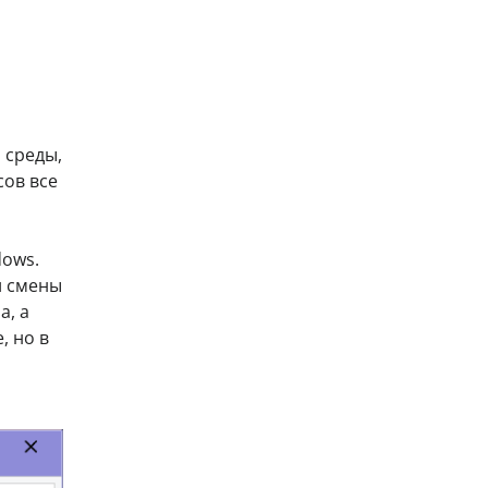
 среды,
сов все
ows.
и смены
а, а
, но в