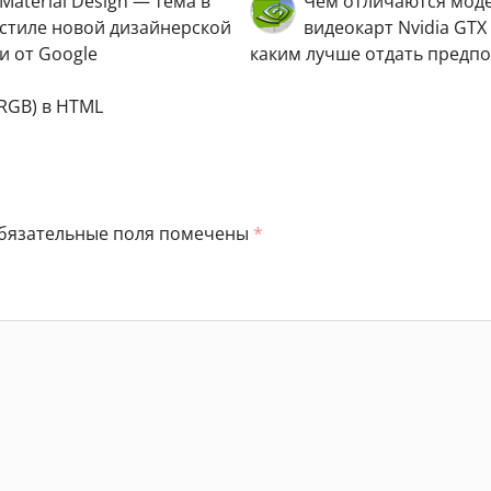
Material Design — тема в
Чем отличаются мод
стиле новой дизайнерской
видеокарт Nvidia GTX 
и от Google
каким лучше отдать предп
RGB) в HTML
бязательные поля помечены
*