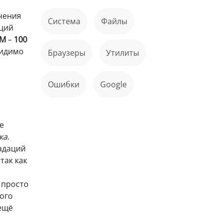
чения
Система
файлы
аций
M
–
100
видимо
Браузеры
Утилиты
ошибки
Google
е
ка
.
адаций
так как
 просто
кого
 ещё