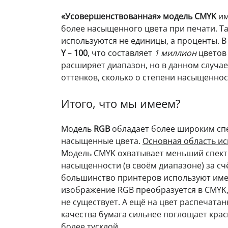
«Усовершенствованная» модель CMYK
им
более насыщенного цвета при печати. Та
используются не единицы, а проценты. 
Y
–
100
, что составляет
1 миллион
цветов
расширяет диапазон, но в данном случае
оттенков, сколько о степени насыщенно
Итого, что мы имеем?
Модель
RGB
обладает более широким сп
насыщенные цвета.
Основная область и
Модель CMYK охватывает меньший спектр
насыщенности (в своём диапазоне) за сч
большинство принтеров используют им
изображение RGB преобразуется в CMYK, и
не существует. А ещё на цвет распечата
качества бумага сильнее поглощает крас
более тусклой.