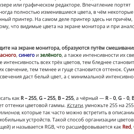
узере или графическом редакторе. Впечатление портят
иногда полностью изменившиеся цвета, в чём некоторые
ный принтер. На самом деле принтер здесь ни причём, 
ому, что видимые цвета на экране монитора и при анал
идите на экране монитора, образуются путём смешивани
асного
,
синего
и
зелёного
, а также интенсивности их св
е интенсивность всех трёх цветов, тем бледнее станови
х свечение, тем темнее и гуще становится оттенок. Сум
свечения даст белый цвет, а с минимальной интенсивн
сать как
R – 255
,
G – 255
,
B – 255
, а чёрный —
R
–
0
,
G
–
0
,
яет оттенки цветовой гаммы.
Кстати
, умножьте 255 на 255
ллионов
, которые так часто можно встретить в описани
мобильных устройств. Такой способ организации цвето
щей) и называется RGB, что расшифровывается как
Red
,