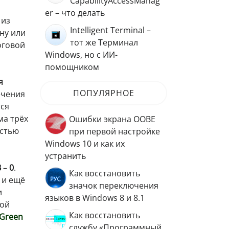
CapabilityAccessManag
er – что делать
 из
Intelligent Terminal –
ну или
тот же Терминал
оговой
Windows, но с ИИ-
помощником
я
ПОПУЛЯРНОЕ
ечения
тся
ма трёх
Ошибки экрана OOBE
остью
при первой настройке
Windows 10 и как их
устранить
B
–
0
.
Как восстановить
 и ещё
значок переключения
и
языков в Windows 8 и 8.1
вой
Как восстановить
Green
службу «Программный