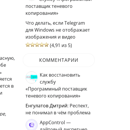
поставщик теневого
копирования»
Что делать, если Telegram
для Windows не отображает
изображения и видео
(4,91 из 5)
асную,
КОММЕНТАРИИ
ебе
ь
Как восстановить
яется
службу
ется в
«Программный поставщик
и
теневого копирования»
Енгулатов Дмтрий
: Респект,
не понимал в чём проблема
ре,
AppControl —
лайтовый диспетчер