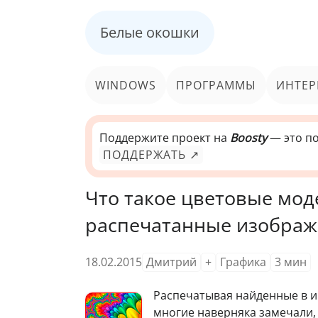
Белые окошки
WINDOWS
ПРОГРАММЫ
ИНТЕР
Поддержите проект на
Boosty
— это по
ПОДДЕРЖАТЬ ↗
Что такое цветовые мод
распечатанные изображ
18.02.2015
Дмитрий
+
Графика
3
мин
Р
аспечатывая найденные в и
многие наверняка замечали, 