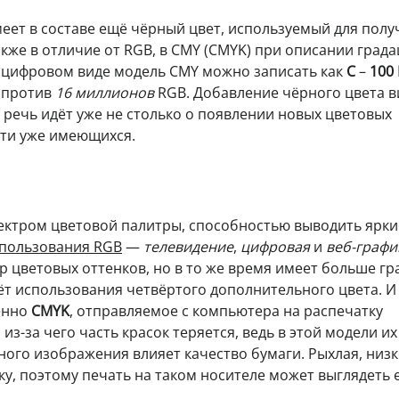
еет в составе ещё чёрный цвет, используемый для полу
кже в отличие от RGB, в CMY (CMYK) при описании град
В цифровом виде модель CMY можно записать как
C
–
100
 против
16 миллионов
RGB. Добавление чёрного цвета 
 речь идёт уже не столько о появлении новых цветовых
сти уже имеющихся.
ектром цветовой палитры, способностью выводить ярки
спользования RGB
—
телевидение
,
цифровая
и
веб-графи
 цветовых оттенков, но в то же время имеет больше гр
ёт использования четвёртого дополнительного цвета. И 
енно
CMYK
, отправляемое с компьютера на распечатку
з-за чего часть красок теряется, ведь в этой модели их
нного изображения влияет качество бумаги. Рыхлая, низ
ку, поэтому печать на таком носителе может выглядеть