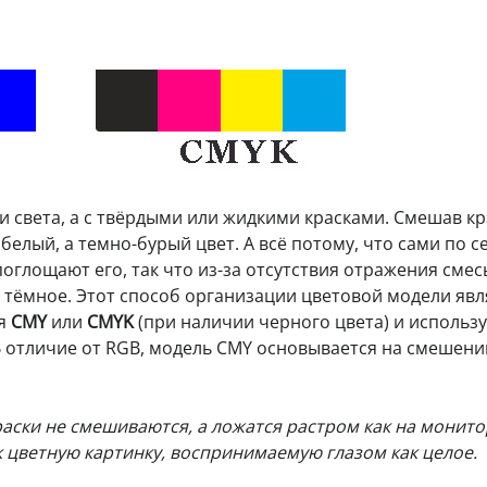
и света, а с твёрдыми или жидкими красками. Смешав кр
белый, а темно-бурый цвет. А всё потому, что сами по с
поглощают его, так что из-за отсутствия отражения смес
 тёмное. Этот способ организации цветовой модели явл
ся
CMY
или
CMYK
(при наличии черного цвета) и использу
В отличие от RGB, модель CMY основывается на смешени
раски не смешиваются, а ложатся растром как на монито
 цветную картинку, воспринимаемую глазом как целое.