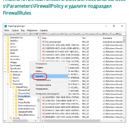
s\Parameters\FirewallPolicy и удалите подраздел
FirewallRules