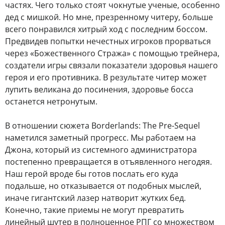
частях. Чего только стоят чокнутые ученые, особенно
дед с мишкой. Но мне, презренному читеру, больше
всего понравился хитрый ход с последним боссом.
Предвидев попытки нечестных игроков прорваться
через «Божественного Стража» с помощью трейнера,
создатели игры связали показатели здоровья нашего
героя и его противника. В результате читер может
лупить великана до посинения, здоровье босса
останется нетронутым.
В отношении сюжета Borderlands: The Pre-Sequel
наметился заметный прогресс. Мы работаем на
Джона, который из системного администратора
постепенно превращается в отъявленного негодяя.
Наш герой вроде бы готов послать его куда
подальше, но отказывается от подобных мыслей,
иначе гигантский лазер натворит жутких бед.
Конечно, такие приемы не могут превратить
линейный шутер в полноценное РПГ со множеством