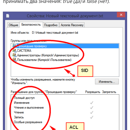
принимать два значения:
true (да)
и
false (нет)
.