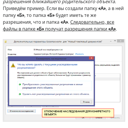
разрешения ближайшего родительского объекта.
Приведём пример. Если вы создали папку
«А»
, а в ней
папку
«Б»
, то папка
«Б»
будет иметь те же
разрешения, что и папка
«А»
.
Следовательно, все
файлы в папке
«Б»
получат разрешения папки
«А»
.