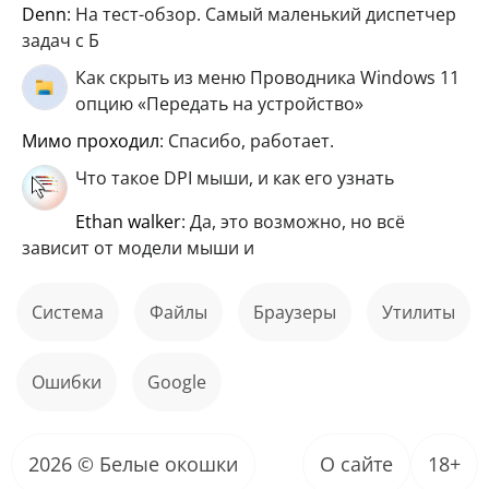
Denn
: На тест-обзор. Самый маленький диспетчер
задач с Б
Как скрыть из меню Проводника Windows 11
опцию «Передать на устройство»
мимо проходил
: Спасибо, работает.
Что такое DPI мыши, и как его узнать
ethan walker
: Да, это возможно, но всё
зависит от модели мыши и
Система
файлы
Браузеры
Утилиты
ошибки
Google
2026 © Белые окошки
О сайте
18+