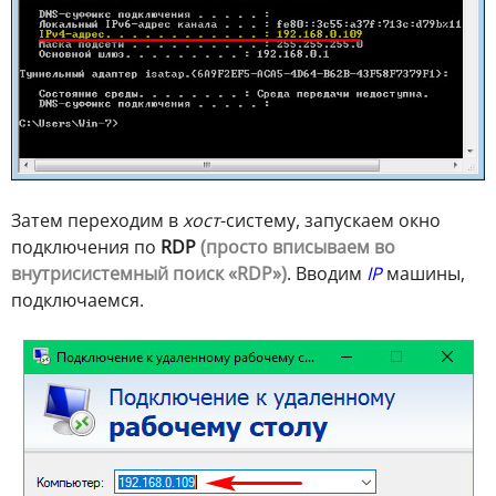
Затем переходим в
хост
-систему, запускаем окно
подключения по
RDP
(просто вписываем во
внутрисистемный поиск «RDP»)
. Вводим
IP
машины,
подключаемся.