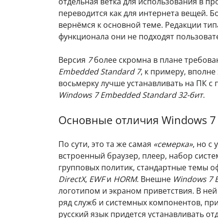
отдельная ветка для использования в п
переводится как для интернета вещей. Б
вернёмся к основной теме. Редакции ти
функционала они не подходят пользовате
Версия
7
более скромна в плане требова
Embedded Standard 7
, к примеру, вполне
восьмерку лучше устанавливать на ПК с
Windows 7 Embedded Standard 32-бит
.
Основные отличия Windows 7
По сути, это та же самая
«семерка»
, но с
встроенный браузер, плеер, набор систе
групповых политик, стандартные темы 
DirectX
,
EWF
и
HORM
. Внешне
Windows 7
логотипом и экраном приветствия. В ней
ряд служб и системных компонентов, при
русский язык придется устанавливать от