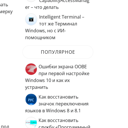
CapabilityAccessManag
вать
er – что делать
мерку
Intelligent Terminal –
тот же Терминал
Windows, но с ИИ-
помощником
ПОПУЛЯРНОЕ
Ошибки экрана OOBE
при первой настройке
Windows 10 и как их
устранить
Как восстановить
значок переключения
языков в Windows 8 и 8.1
Как восстановить
 под
службу «Программный