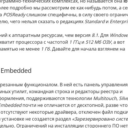
рограммно-технических комплексах, но называется она
Io
олее подробно мы рассмотрим ее как-нибудь потом, а с
па
POSReady
слишком специфичны, в силу своего ограни
лю, чего нельзя сказать о редакциях
Standard
и
Enterpri
ний к аппаратным ресурсам, чем версия
8.1
. Для
Window
 хватит процессора с частотой
1 ГГц
и
512 Мб ОЗУ
, а вот
 памятью не менее
1 Гб
. Давайте для начала взглянем на
 Embedded
 урезанным функционалом. В ней есть панель управления
мных утилит, командная строка и редакторы реестра и
оформления, поддерживаются технологии
Multitouch
,
Silv
 Embedded
почти не отличается от десктопной, разве что
 отсутствуют некоторые драйвера, отключен файл подка
 установке не создается раздел
«Зарезервировано сист
дельно. Ограничений на инсталляции стороннего ПО нет