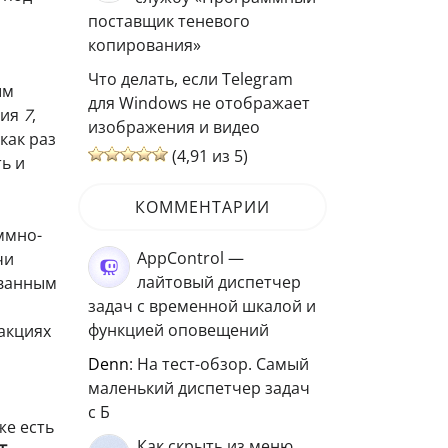
поставщик теневого
копирования»
Что делать, если Telegram
ым
для Windows не отображает
сия
7
,
изображения и видео
как раз
(4,91 из 5)
ь и
КОММЕНТАРИИ
ммно-
AppControl —
чи
лайтовый диспетчер
ованным
задач с временной шкалой и
функцией оповещений
акциях
Denn
: На тест-обзор. Самый
маленький диспетчер задач
с Б
же есть
Как скрыть из меню