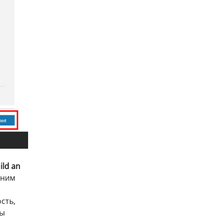
ild an
нним
сть,
мы