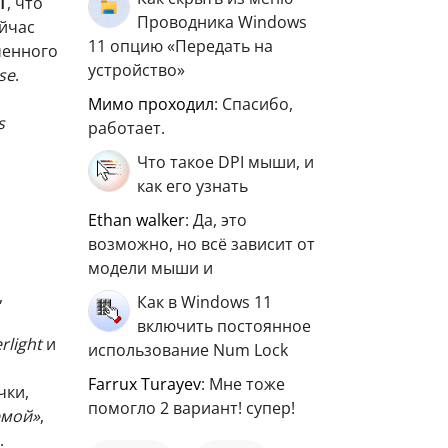
T
, что
Проводника Windows
ейчас
11 опцию «Передать на
ченного
устройство»
se
.
мимо проходил
: Спасибо,
s
работает.
Что такое DPI мыши, и
как его узнать
ethan walker
: Да, это
возможно, но всё зависит от
модели мыши и
,
Как в Windows 11
включить постоянное
erlight
и
использование Num Lock
Farrux Turayev
: Мне тоже
чки,
помогло 2 вариант! супер!
емой»
,
.