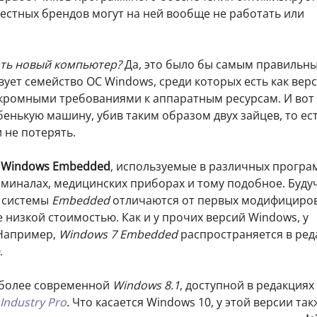
естных брендов могут на ней вообще не работать или
ать новый компьютер?
Да, это было бы самым правильн
твует семейство ОС Windows, среди которых есть как вер
скромными требованиями к аппаратным ресурсам. И вот 
енькую машину, убив таким образом двух зайцев, то ест
 не потерять.
—
Windows Embedded
, используемые в различных програ
рминалах, медицинских приборах и тому подобное. Буду
, системы
Embedded
отличаются от первых модифицир
низкой стоимостью. Как и у прочих версий Windows, у
 Например,
Windows 7 Embedded
распространяется в ред
.
более современной
Windows 8.1
, доступной в редакциях
Industry Pro
. Что касается Windows 10, у этой версии так