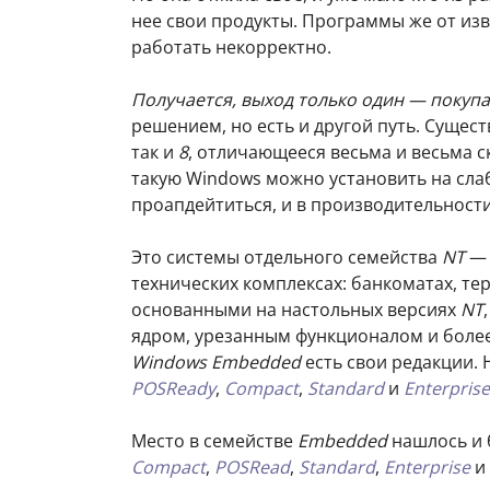
нее свои продукты. Программы же от изв
работать некорректно.
Получается, выход только один — покуп
решением, но есть и другой путь. Сущес
так и
8
, отличающееся весьма и весьма 
такую Windows можно установить на слаб
проапдейтиться, и в производительности
Это системы отдельного семейства
NT
технических комплексах: банкоматах, те
основанными на настольных версиях
NT
ядром, урезанным функционалом и более 
Windows Embedded
есть свои редакции.
POSReady
,
Compact
,
Standard
и
Enterprise
Место в семействе
Embedded
нашлось и 
Compact
,
POSRead
,
Standard
,
Enterprise
и