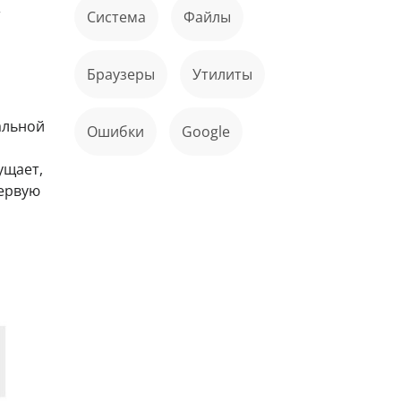
т
Система
файлы
Браузеры
Утилиты
альной
ошибки
Google
ущает,
первую