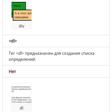
div
<dl>
Тег <dl> предназначен для создания списка
определений.
Нет
dl