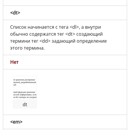
<dt>
Список начинается с тега <dl>, а внутри
обычно содержатся тег <dt> создающий
термини тег <dd> задающий определение
этого термина.
Нет
dt
<em>