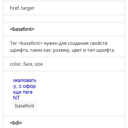
href, target
<basefont>
Тег <basefont> нужен для создания свойств
шрифта, таких как: размер, цвет и тип шрифта.
color, face, size
basefont
<bdi>