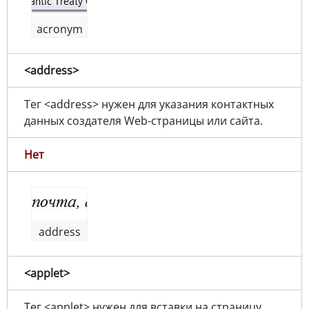
acronym
<address>
Тег <address> нужен для указания контактных
данных создателя Web-страницы или сайта.
Нет
address
<applet>
Тег <applet> нужен для вставки на страницу