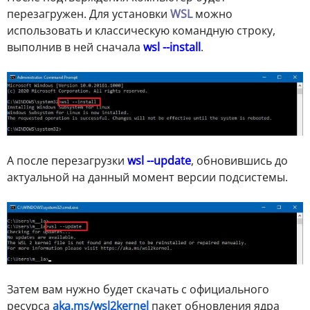
перезагружен. Для установки
WSL
можно
использовать и классическую командную строку,
выполнив в ней сначала
wsl --install
.
А после перезагрузки
wsl --update
, обновившись до
актуальной на данный момент версии подсистемы.
Затем вам нужно будет скачать с официального
ресурса
aka.ms/wsl2kernel
пакет обновления ядра