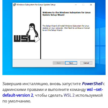
Завершив инсталляцию, вновь запустите
PowerShell
с
админскими правами и выполните команду
wsl --set-
default-version 2
, чтобы сделать
WSL 2
используемой
по умолчанию.