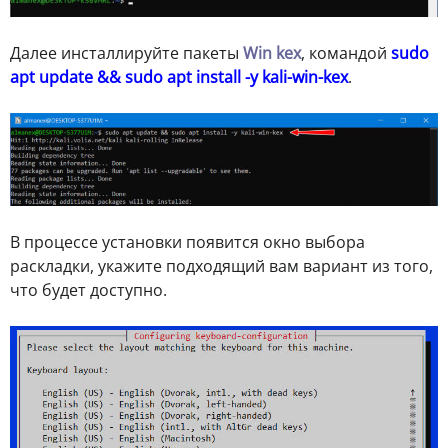
Далее инсталлируйте пакеты
Win kex
, командой
sudo
apt update && sudo apt install -y kali-win-kex
.
В процессе установки появится окно выбора
раскладки, укажите подходящий вам вариант из того,
что будет доступно.