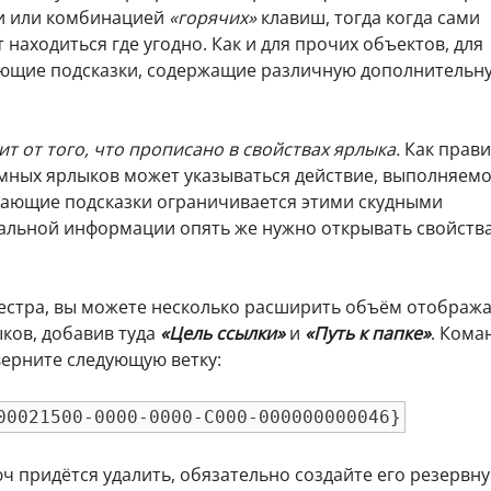
и или комбинацией
«горячих»
клавиш, тогда когда сами
находиться где угодно. Как и для прочих объектов, для
ющие подсказки, содержащие различную дополнительн
т от того, что прописано в свойствах ярлыка.
Как прави
мных ярлыков может указываться действие, выполняемо
ывающие подсказки ограничивается этими скудными
тальной информации опять же нужно открывать свойств
естра, вы можете несколько расширить объём отображ
ков, добавив туда
«Цель ссылки»
и
«Путь к папке»
. Кома
верните следующую ветку:
00021500-0000-0000-C000-000000000046}
юч придётся удалить, обязательно создайте его резервн