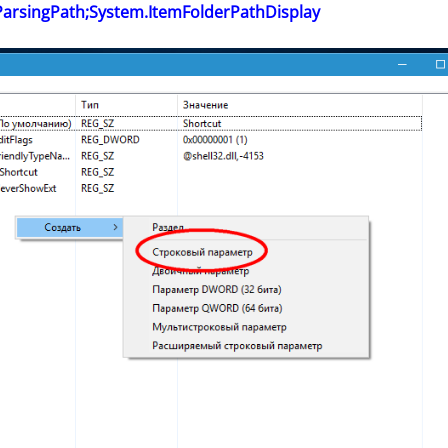
arsingPath;System.ItemFolderPathDisplay