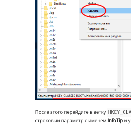
После этого перейдите в ветку
HKEY_CL
строковый параметр с именем
InfoTip
и у