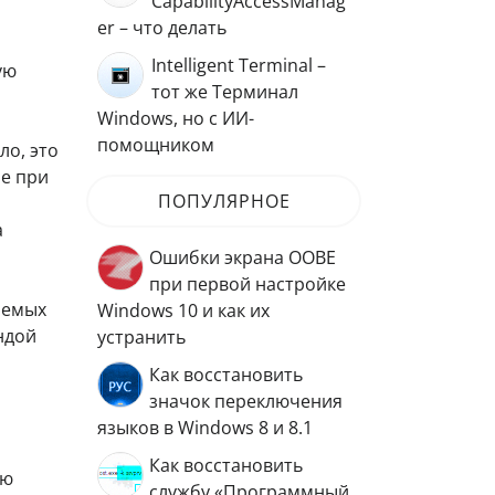
CapabilityAccessManag
er – что делать
Intelligent Terminal –
ую
тот же Терминал
Windows, но с ИИ-
помощником
ло, это
е при
ПОПУЛЯРНОЕ
а
Ошибки экрана OOBE
при первой настройке
аемых
Windows 10 и как их
ндой
устранить
Как восстановить
значок переключения
языков в Windows 8 и 8.1
Как восстановить
ую
службу «Программный