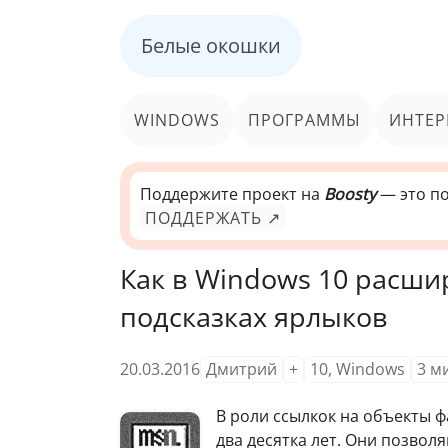
Белые окошки
WINDOWS
ПРОГРАММЫ
ИНТЕР
Поддержите проект на
Boosty
— это по
ПОДДЕРЖАТЬ ↗
Как в Windows 10 расш
подсказках ярлыков
20.03.2016
Дмитрий
+
10
,
Windows
3
м
В
роли ссылкок на объекты 
два десятка лет. Они позвол