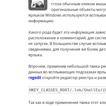
стола обычным кликом мыш
оригинальные объекты могут 
ярлыков Windows используются всплыва
информацию.
Какого рода будет эта информация зависи
расположение и комментарий, для систе
их запуске. В большинстве случае вспл
сведениями, для получения же более де
ярлыка.
Впрочем, применив небольшой твика ре
данных во всплывающих подсказках ярлы
regedit
откройте редактор реестра и раз
HKEY_CLASSES_ROOT/.lnk/ShellEx/{
Так как в ходе применения твика этот кл