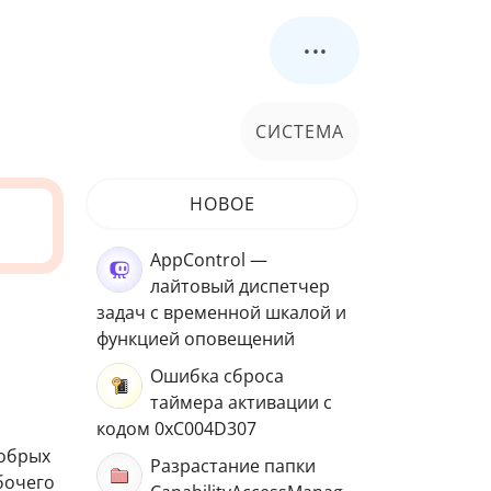
...
СИСТЕМА
НОВОЕ
AppControl —
лайтовый диспетчер
задач с временной шкалой и
функцией оповещений
Ошибка сброса
таймера активации с
кодом 0xC004D307
добрых
Разрастание папки
бочего