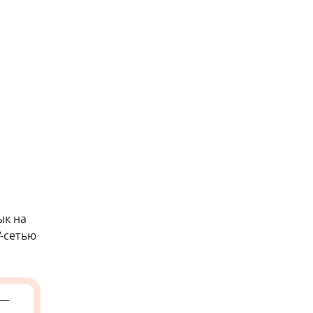
ык на
-сетью
—