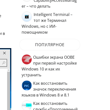
CapabilityAccessManag
er – что делать
Intelligent Terminal –
е
тот же Терминал
Windows, но с ИИ-
помощником
и в
ПОПУЛЯРНОЕ
Ошибки экрана OOBE
при первой настройке
Windows 10 и как их
устранить
Как восстановить
значок переключения
языков в Windows 8 и 8.1
Как восстановить
службу «Программный