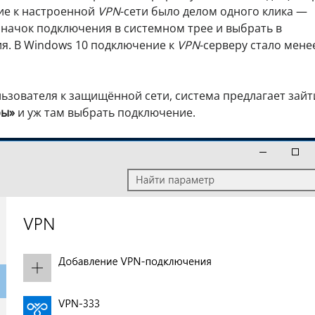
ние к настроенной
VPN
-сети было делом одного клика —
значок подключения в системном трее и выбрать в
я. В Windows 10 подключение к
VPN
-серверу стало мене
ьзователя к защищённой сети, система предлагает зайт
ры»
и уж там выбрать подключение.