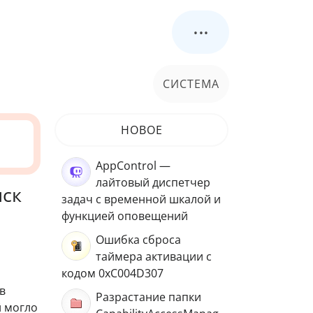
...
СИСТЕМА
НОВОЕ
AppControl —
лайтовый диспетчер
иск
задач с временной шкалой и
функцией оповещений
Ошибка сброса
таймера активации с
кодом 0xC004D307
в
Разрастание папки
й могло