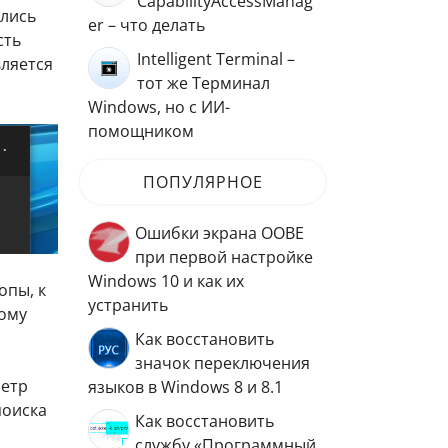
CapabilityAccessManag
ались
er – что делать
сть
Intelligent Terminal –
вляется
тот же Терминал
Windows, но с ИИ-
помощником
ПОПУЛЯРНОЕ
Ошибки экрана OOBE
при первой настройке
Windows 10 и как их
опы, к
устранить
тому
Как восстановить
значок переключения
метр
языков в Windows 8 и 8.1
поиска
Как восстановить
службу «Программный