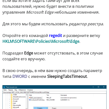
Если вы хотите задать тайм-аут для всех
пользователей, нужно будет внести в политики
управления
Microsoft Edge
небольшие изменения.
Для этого мы будем использовать
редактор реестра
.
Откройте его командой
regedit
и разверните ветку
HKLM\SOFTWARE\Policies\Microsoft\Edge
.
Подраздел
Edge
может отсутствовать, в этом случае
создайте его вручную.
В свою очередь, в нём вам нужно создать параметр
типа
DWORD
с именем
SleepingTabsTimeout
.