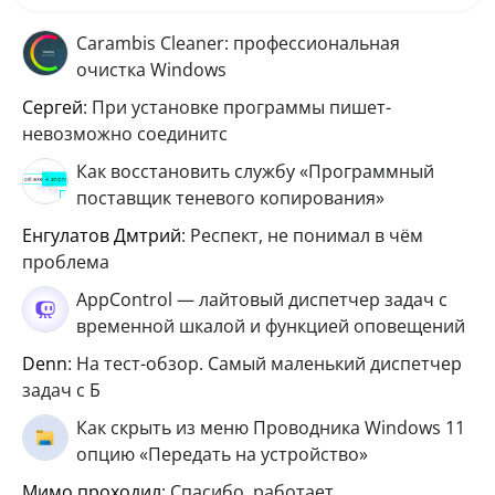
Carambis Cleaner: профессиональная
очистка Windows
Сергей
: При установке программы пишет-
невозможно соединитс
Как восстановить службу «Программный
поставщик теневого копирования»
Енгулатов Дмтрий
: Респект, не понимал в чём
проблема
AppControl — лайтовый диспетчер задач с
временной шкалой и функцией оповещений
Denn
: На тест-обзор. Самый маленький диспетчер
задач с Б
Как скрыть из меню Проводника Windows 11
опцию «Передать на устройство»
мимо проходил
: Спасибо, работает.