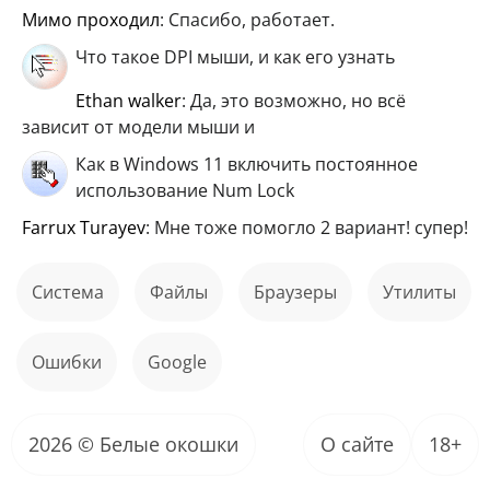
мимо проходил
: Спасибо, работает.
Что такое DPI мыши, и как его узнать
ethan walker
: Да, это возможно, но всё
зависит от модели мыши и
Как в Windows 11 включить постоянное
использование Num Lock
Farrux Turayev
: Мне тоже помогло 2 вариант! супер!
Система
файлы
Браузеры
Утилиты
ошибки
Google
2026 © Белые окошки
О сайте
18+