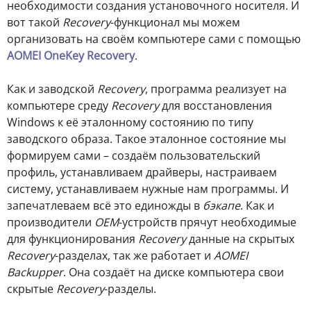
необходимости создания установочного носителя. И
вот такой
Recovery
-функционал мы можем
организовать на своём компьютере сами с помощью
AOMEI OneKey Recovery
.
Как и заводской
Recovery
, программа реализует на
компьютере среду
Recovery
для восстановления
Windows к её эталонному состоянию по типу
заводского образа. Такое эталонное состояние мы
формируем сами – создаём пользовательский
профиль, устанавливаем драйверы, настраиваем
систему, устанавливаем нужные нам программы. И
запечатлеваем всё это единожды в
бэкапе
. Как и
производители
OEM
-устройств прячут необходимые
для функционирования
Recovery
данные на скрытых
Recovery
-разделах, так же работает и
AOMEI
Backupper
. Она создаёт на диске компьютера свои
скрытые
Recovery
-разделы.