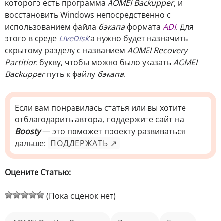
которого есть программа
AOMEI Backupper
, и
восстановить Windows непосредственно с
использованием файла
бэкапа
формата
ADI
. Для
этого в среде
LiveDisk
’а нужно будет назначить
скрытому разделу с названием
AOMEI Recovery
Partition
букву, чтобы можно было указать
AOMEI
Backupper
путь к файлу
бэкапа
.
Если вам понравилась статья или вы хотите
отблагодарить автора, поддержите сайт на
Boosty
— это поможет проекту развиваться
дальше:
ПОДДЕРЖАТЬ ↗
Оцените Статью:
(Пока оценок нет)