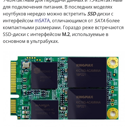
7-контактным
для передачи данных и
15-контактным
для подключения питания. В последних моделях
ноутбуков нередко можно встретить
SSD
-диски с
интерфейсом
mSATA
, отличающимся от
SATA
более
компактными размерами. Гораздо реже встречаются
SSD-диски с интерфейсом
M.2
, используемые в
основном в ультрабуках.