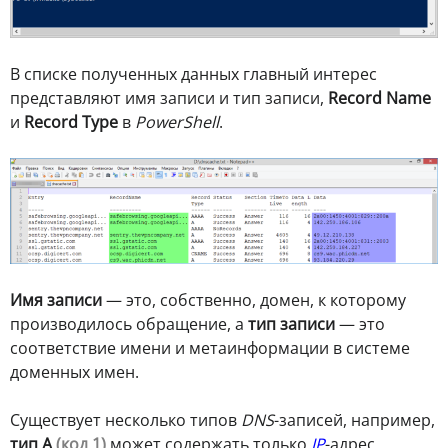
В списке полученных данных главный интерес
представляют имя записи и тип записи,
Record Name
и
Record Type
в
PowerShell
.
Имя записи
— это, собственно, домен, к которому
производилось обращение, а
тип записи
— это
соответствие имени и метаинформации в системе
доменных имен.
Существует несколько типов
DNS
-записей, например,
тип A
(код 1)
может содержать только
IP
-адрес