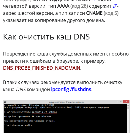
четвертой версии,
тип AAAA
(код 28)
содержит
IP
-
адрес шестой версии, а тип записи
CNAME
(код 5)
указывает на копирование другого домена.
Как очистить кэш DNS
Повреждение кэша службы доменных имен способно
привести к ошибкам в браузере, к примеру,
DNS_PROBE_FINISHED_NXDOMAIN
.
В таких случаях рекомендуется выполнить очистку
кэша
DNS
командой
ipconfig /flushdns
.