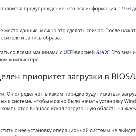
 появится предупреждение, что вся информация с
USB
-д
е место данные, можно это сделать сейчас. После нажа
сителя и запись образа.
тать со всеми машинами с
UEFI
-версией
БИОС
. Это значи
ном компьютере.
елен приоритет загрузки в BIOS/
и. Он определяет, в каком порядке будут искаться загр
ых к системе. Чтобы можно было начать установку Wind
 компьютер вначале искал загрузочную область на
фле
устить с нее установку операционной системы не выйдет