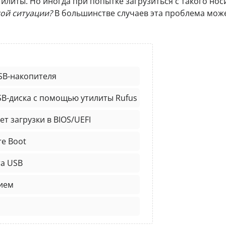
илиты. Но иногда при попытке загрузиться с такого нос
кой ситуации?
В большинстве случаев эта проблема мож
SB-накопителя
SB-диска с помощью утилиты Rufus
т загрузки в BIOS/UEFI
re Boot
та USB
ием