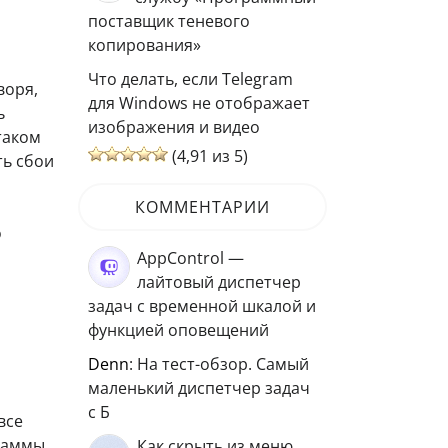
поставщик теневого
копирования»
Что делать, если Telegram
воря,
для Windows не отображает
ь
изображения и видео
таком
(4,91 из 5)
ть сбои
КОММЕНТАРИИ
о
AppControl —
лайтовый диспетчер
задач с временной шкалой и
функцией оповещений
Denn
: На тест-обзор. Самый
маленький диспетчер задач
с Б
все
раммы,
Как скрыть из меню