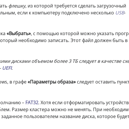
ать
флешку
, из которой требуется сделать загрузочный
ельным, если к компьютеру подключено несколько
USB
-
пка
«Выбрать»
, с помощью которой можно указать прог
который необходимо записать. Этот файл должен быть в
ими дисками объемом более 3 ТБ следует в качестве сх
–
UEFI
.
ows, в графе
«Параметры образа»
следует оставить пунк
молчанию –
FAT32
. Хотя если отформатировать устройств
облем. Размер кластера можно не менять. При необходи
 заданное пользователем название диска, которое буде