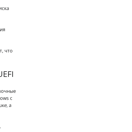
иска
тия
т, что
UEFI
узочные
ows с
шке
, а
.