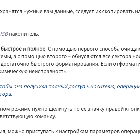
й хранятся нужные вам данные, следует их скопировать н
.
USB
-накопитель.
–
быстрое
и
полное
. С помощью первого способа очища
емы, а с помощью второго – обнуляются все сектора но
 достаточно быстрого форматирования. Если отформат
 физическую неисправность.
тобы она получила полный доступ к носителю, операци
тора.
ном режиме нужно щелкнуть по ее значку правой кноп
ветствующую команду.
ния, можно приступать к настройкам параметров операц