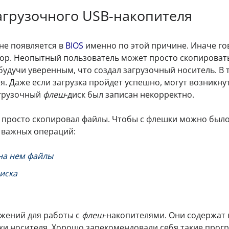
агрузочного USB-накопителя
 не появляется в
BIOS
именно по этой причине. Иначе го
тор. Неопытный пользователь может просто скопироват
будучи уверенным, что создал загрузочный носитель. В 
тся. Даже если загрузка пройдет успешно, могут возникну
агрузочный
флеш
-диск был записан некорректно.
 просто скопировал файлы. Чтобы с флешки можно был
 важных операций:
на нем файлы
иска
ожений для работы с
флеш
-накопителями. Они содержат 
ки носителя. Хорошо зарекомендовали себя такие прог