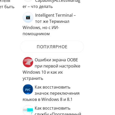
CapabilityAccessManag
ителя
er – что делать
ет быть
Intelligent Terminal –
тот же Терминал
Windows, но с ИИ-
помощником
ПОПУЛЯРНОЕ
Ошибки экрана OOBE
при первой настройке
Windows 10 и как их
устранить
Как восстановить
значок переключения
языков в Windows 8 и 8.1
Как восстановить
службу «Программный